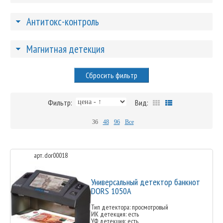
Антитокс-контроль
Магнитная детекция
Сбросить фильтр
Фильтр:
Вид:
36
48
96
Все
арт. dor00018
Универсальный детектор банкнот
DORS 1050A
Тип детектора: просмотровый
ИК детекция: есть
УФ детекция: есть