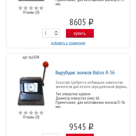
мм
Отзывы (0)
8605
o
купить
добавить к сравнению
арт. bul304
Вырубщик значков Bulros R-56
Зачастую требуется небольшое количество
элементов для печати определенной формы...
Тип отверстия: круглое
Диаметр отверстия (мм): 66
Примечание: для изготовления значков D-56
мм
Отзывы (0)
9545
o