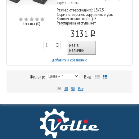
скруглением...
Размер отверстия(мм): 15х3.5
Форма отверстия: скругленные углы
Количество листов (шт): 8
Регулировка отступа: нет
Отзывы (0)
3131
o
нет в
наличии
добавить к сравнению
Фильтр:
Вид:
36
48
96
Все