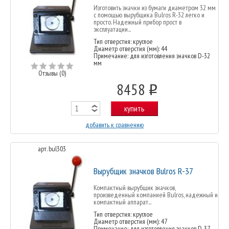
Изготовить значки из бумаги диаметром 32 мм
с помощью вырубщика Bulros R-32 легко и
просто. Надежный прибор прост в
эксплуатации...
Тип отверстия: круглое
Диаметр отверстия (мм): 44
Примечание: для изготовления значков D-32
мм
Отзывы (0)
8458
o
купить
добавить к сравнению
арт. bul303
Вырубщик значков Bulros R-37
Компактный вырубщик значков,
произведенный компанией Bulros, надежный и
компактный аппарат...
Тип отверстия: круглое
Диаметр отверстия (мм): 47
Примечание: для изготовления значков D-37