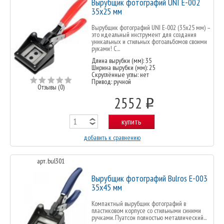
Вырубщик фотографий UNI Е-002
35х25 мм
Вырубщик фотографий UNI E-002 (35х25 мм) –
это идеальный инструмент для создания
уникальных и стильных фотоальбомов своими
руками! С...
Длина вырубки (мм): 35
Ширина вырубки (мм): 25
Скруглённые углы: нет
Привод: ручной
Отзывы (0)
2552
o
купить
добавить к сравнению
арт. bul301
Вырубщик фотографий Bulros Е-003
35x45 мм
Компактный вырубщик фотографий в
пластиковом корпусе со стильными синими
ручками. Пуатсон полностью металлический...