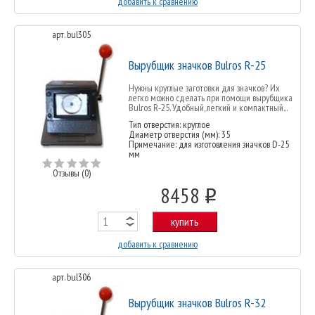
добавить к сравнению
арт. bul305
Вырубщик значков Bulros R-25
Нужны круглые заготовки для значков? Их
легко можно сделать при помощи вырубщика
Bulros R-25. Удобный, легкий и компактный...
Тип отверстия: круглое
Диаметр отверстия (мм): 35
Примечание: для изготовления значков D-25
мм
Отзывы (0)
8458
o
купить
добавить к сравнению
арт. bul306
Вырубщик значков Bulros R-32