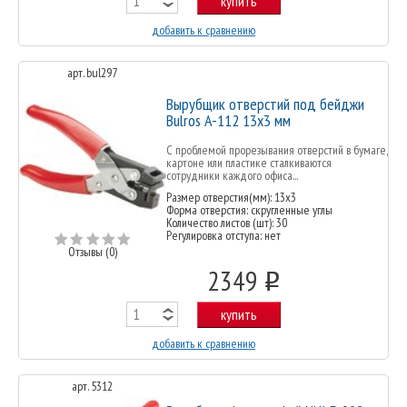
купить
добавить к сравнению
арт. bul297
Вырубщик отверстий под бейджи
Bulros A-112 13х3 мм
С проблемой прорезывания отверстий в бумаге,
картоне или пластике сталкиваются
сотрудники каждого офиса...
Размер отверстия(мм): 13х3
Форма отверстия: скругленные углы
Количество листов (шт): 30
Регулировка отступа: нет
Отзывы (0)
2349
o
купить
добавить к сравнению
арт. 5312