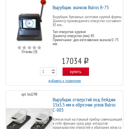
Вырубщик значков Bulros R-75
Вырубщик бумажных заготовок круглой формы.
Диаметр производимого отверстия составляет
85 мм...
Тип отверстия: круглое
Диаметр отверстия (мм): 85
Примечание: для изготовления значков D-75
мм
Отзывы (0)
17034
o
купить
добавить к сравнению
арт. bul298
Вырубщик отверстий под бейджи
15х3.5 мм и обрезчик углов Bulros
С-005
Компактный настольный прибор совмещающий
в себе функции сразу двух аппаратов:
прорезывателя отверстий и обрезания углов со