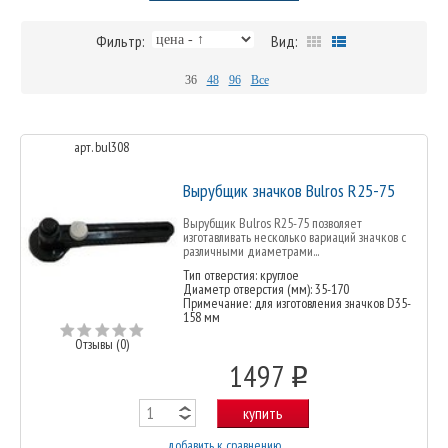
Фильтр:
Вид:
36
48
96
Все
арт. bul308
Вырубщик значков Bulros R25-75
Вырубщик Bulros R25-75 позволяет
изготавливать несколько вариаций значков с
различными диаметрами...
Тип отверстия: круглое
Диаметр отверстия (мм): 35-170
Примечание: для изготовления значков D35-
158 мм
Отзывы (0)
1497
o
купить
добавить к сравнению