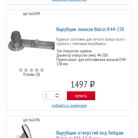
арт. bul309
Вырубщик значков Bulros R44-158
Круглые заготовки для печати проще всего
сделать с помощью вырубщика...
Тип отверстия: круглое
Диаметр отверстия (мм): 44-200
Примечание: для изготовления значков D44-
158 мм
Отзывы (0)
1497
o
купить
добавить к сравнению
арт. bul296
Вырубщик отверстий под бейджи