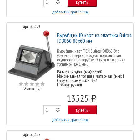
купить
добавить к сравнению
арт. bul293
Вырубщик ID карт из пластика Bulros
ID8860 88x60 мм
Вырубщик карт ПВХ Bulros ID8860. Это
усиленная версия модели, позволяющая
осуществлять прорубку ID карт из пластика
толщиной до 1 мм...
Размер вырубки (мм): 88х60
Максимальная толщина материала (мм): 1
Скруглённые углы: R=3~4
Привод: ручной
Отзывы (0)
13525
o
купить
добавить к сравнению
арт. bul307