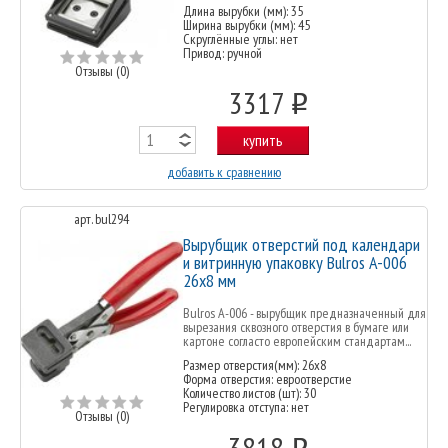
Длина вырубки (мм): 35
Ширина вырубки (мм): 45
Скруглённые углы: нет
Привод: ручной
Отзывы (0)
3317
o
купить
добавить к сравнению
арт. bul294
Вырубщик отверстий под календари
и витринную упаковку Bulros A-006
26x8 мм
Bulros A-006 - вырубщик предназначенный для
вырезания сквозного отверстия в бумаге или
картоне согласто европейским стандартам...
Размер отверстия(мм): 26х8
Форма отверстия: евроотверстие
Количество листов (шт): 30
Регулировка отступа: нет
Отзывы (0)
3818
o