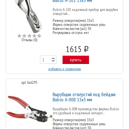
Bulros A-101 13х3 мм
Bulros A-101 надежный прибор для вырубки
отверстий...
Размер отверстия(мм): 13х3
Форма отверстия: скругленные углы
Количество листов (шт): 30
Регулировка отступа: нет
Отзывы (0)
1615
o
купить
добавить к сравнению
арт. bul295
Вырубщик отверстий под бейджи
Bulros A-008 13х3 мм
Вырубщик A-008 производства фирмы Bulros
это удобный и надежный аппарат...
Размер отверстия(мм): 13х3
Форма отверстия: скругленные углы
Количество листов (шт): 30