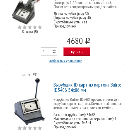
фотографий. Абсолютно механический.
Позволяет контролировать процесс работы...
Длина вырубки (мм): 30
Ширина вырубки (мм): 40
Скруглённые углы: нет
Привод: ручной
Отзывы (0)
4680
o
купить
добавить к сравнению
арт. bul291
Вырубщик ID карт из картона Bulros
ID5486 54x86 мм
Вырубщик Bulros ID5486 предназначен для
вырубки карт из картона. Компактный аппарат
легко помещается на столе или тумбе...
Размер вырубки (мм): 54х86
Максимальная толщина материала (мм): 1
Скруглённые углы: R=3~4
Привод: ручной