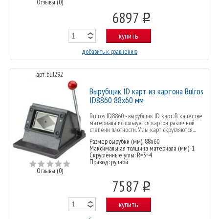
Отзывы (0)
6897
o
купить
добавить к сравнению
арт. bul292
Вырубщик ID карт из картона Bulros
ID8860 88x60 мм
Bulros ID8860 - вырубщик ID карт. В качестве
материала используется картон различной
степени плотности. Углы карт скругляются...
Размер вырубки (мм): 88х60
Максимальная толщина материала (мм): 1
Скруглённые углы: R=3~4
Привод: ручной
Отзывы (0)
7587
o
купить