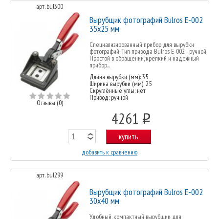
арт. bul300
Вырубщик фотографий Bulros Е-002
35х25 мм
Специализированный прибор для вырубки
фотографий. Тип привода Bulros Е-002 - ручной.
Простой в обращении, крепкий и надежный
прибор...
Длина вырубки (мм): 35
Ширина вырубки (мм): 25
Скруглённые углы: нет
Привод: ручной
Отзывы (0)
4261
o
купить
добавить к сравнению
арт. bul299
Вырубщик фотографий Bulros Е-002
30х40 мм
Удобный, компактный вырубщик для