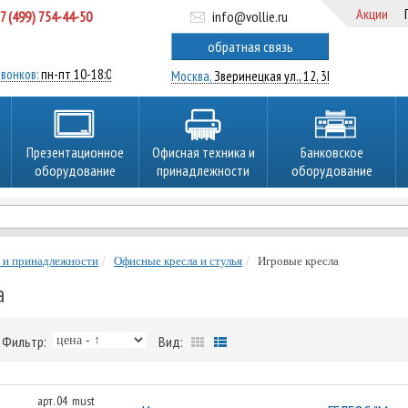
Акции
7 (499) 754-44-50
info@vollie.ru
ратный звонок
обратная связь
вонков:
пн-пт 10-18:00
Москва,
Зверинецкая ул., 12, 3Ц
Презентационное
Офисная техника и
Банковское
оборудование
принадлежности
оборудование
 и принадлежности
Офисные кресла и стулья
Игровые кресла
а
Фильтр:
Вид:
арт. 04_must