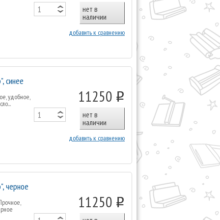
нет в
наличии
добавить к сравнению
, синее
11250
o
ое, удобное,
о...
нет в
наличии
добавить к сравнению
", черное
11250
o
Прочное,
ерное