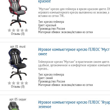
красное
"Мустанг" кресло для геймера в ярком красном цвете. О
игрового компьютерного кресла выполнена из экокожи, а
вставки из сетки TW...
Тип: кресло геймера
Цвет: красный
Производство: Россия
Материал обивки: экокожа/вставки из сетки
Отзывы (0)
арт. 01_must
Игровое компьютерное кресло ГЕЛЕОС "Муста
синее
Геймерское кресло "Мустанг" в практичном синем цвете.
удобное, эргономичное и комфортное игровое компьют
кресло...
Тип: кресло геймера
Цвет: синий
Производство: Россия
Материал обивки: экокожа/вставки из сетки
Отзывы (0)
арт. 05_iagyar
Игровое компьютерное кресло ГЕЛЕОС "Ягуар
зеленое