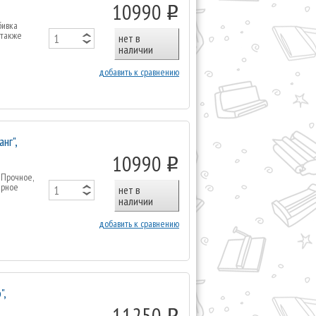
10990
o
бивка
 также
нет в
наличии
добавить к сравнению
нг",
10990
o
 Прочное,
ерное
нет в
наличии
добавить к сравнению
",
11250
o