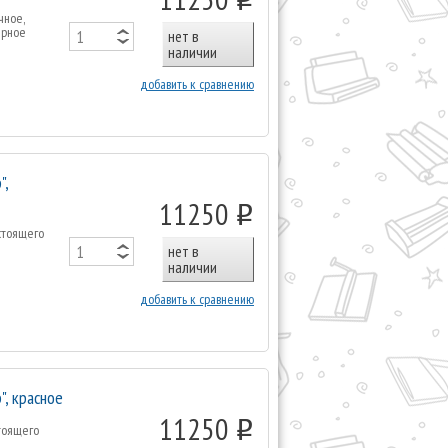
чное,
ерное
нет в
наличии
добавить к сравнению
",
11250
o
стоящего
е
нет в
наличии
добавить к сравнению
", красное
11250
o
тоящего
е