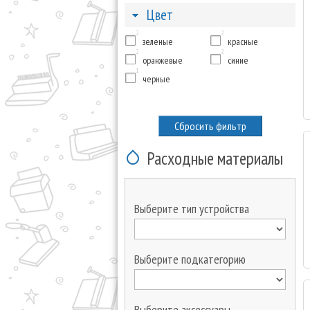
Цвет
2
2
зеленые
красные
2
2
оранжевые
синие
1
черные
Сбросить фильтр
Расходные материалы
Выберите тип устройства
Выберите подкатегорию
Выберите аксессуары