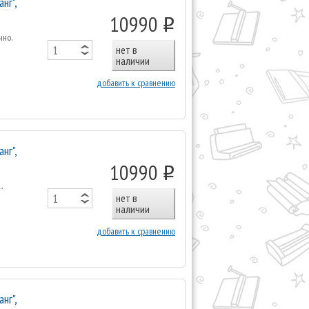
нг",
10990
o
чно.
нет в
наличии
добавить к сравнению
нг",
10990
o
.
нет в
наличии
добавить к сравнению
нг",