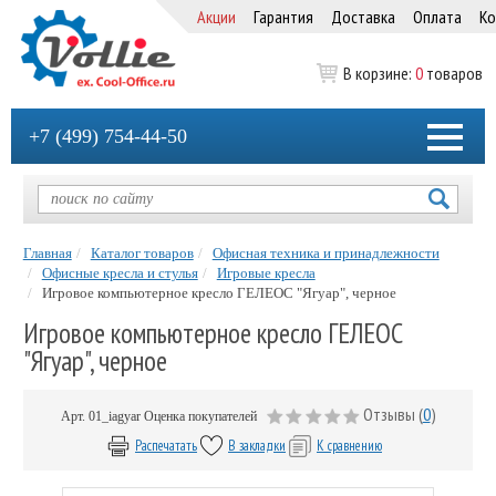
Акции
Гарантия
Доставка
Оплата
Ко
В корзине:
0
товаров
+7 (499) 754-44-50
Главная
Каталог товаров
Офисная техника и принадлежности
Офисные кресла и стулья
Игровые кресла
Игровое компьютерное кресло ГЕЛЕОС "Ягуар", черное
Игровое компьютерное кресло ГЕЛЕОС
"Ягуар", черное
Отзывы (
0
)
Арт.
01_iagyar
Оценка покупателей
Распечатать
В закладки
К сравнению