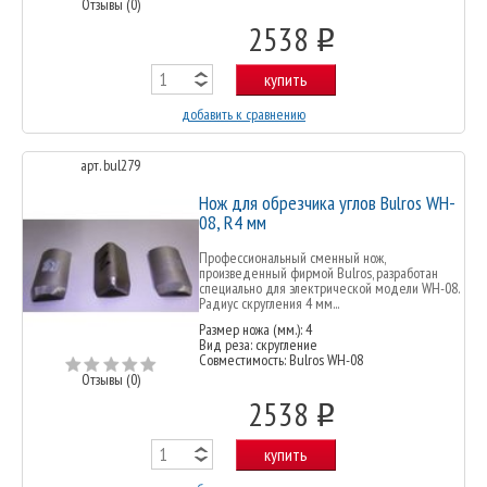
Отзывы (0)
2538
o
купить
добавить к сравнению
арт. bul279
Нож для обрезчика углов Bulros WH-
08, R4 мм
Профессиональный сменный нож,
произведенный фирмой Bulros, разработан
специально для электрической модели WH-08.
Радиус скругления 4 мм...
Размер ножа (мм.): 4
Вид реза: скругление
Совместимость: Bulros WH-08
Отзывы (0)
2538
o
купить