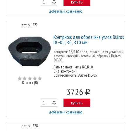
купить
добавить к сравнению
арт. bul272
Контрнож для обрезчика углов Bulros
DC-05, R6, R10 мм
Контрнож R6/R10 предназначен для установки
в механический настольный обрезчик Bulros
DC-05...
Размер ножа (мм.): R6, R10
Вид: контрнож
Совместимость: Bulros DC-05
Отзывы (0)
3726
o
купить
добавить к сравнению
арт. bul278