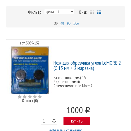
Фильтр:
Вид:
36
48
96
Все
арт. 3059-152
Нож для обрезчика углов LeMORE 2
(С 15 мм + 2 марзана)
Размер ножа (мм.): 15
Вид реза: прямой
Совместимость: Le More 2
Отзывы (0)
1000
o
купить
добавить к сравнению