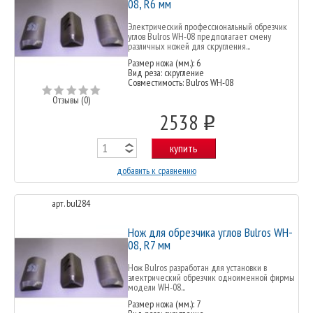
08, R6 мм
Электрический профессиональный обрезчик
углов Bulros WH-08 предполагает смену
различных ножей для скругления...
Размер ножа (мм.): 6
Вид реза: скругление
Совместимость: Bulros WH-08
Отзывы (0)
2538
o
купить
добавить к сравнению
арт. bul284
Нож для обрезчика углов Bulros WH-
08, R7 мм
Нож Bulros разработан для установки в
электрический обрезчик одноименной фирмы
модели WH-08...
Размер ножа (мм.): 7