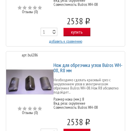
Вид реза: скругление
Совместимость: Bulros WH-08
Отзывы (0)
2538
o
купить
добавить к сравнению
арт. bul286
Нож для обрезчика углов Bulros WH-
08, R8 мм
Необходимо сделать красивый срез с
закруглением углов в электрическом
обрезчике Bulros WH-08. Нож R8 абсолютно
подойдет...
Размер ножа (мм.): 8
Вид реза: скругление
Совместимость: Bulros WH-08
Отзывы (0)
2538
o