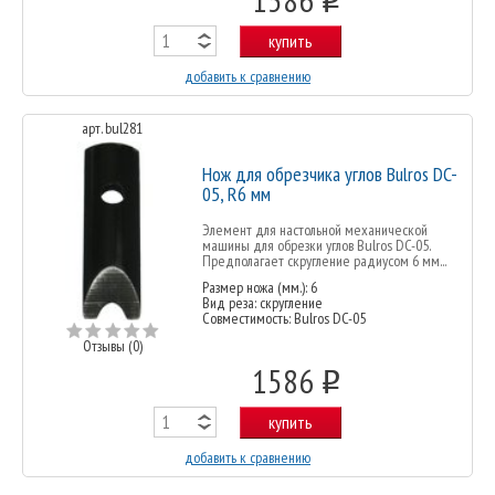
купить
добавить к сравнению
арт. bul281
Нож для обрезчика углов Bulros DC-
05, R6 мм
Элемент для настольной механической
машины для обрезки углов Bulros DC-05.
Предполагает скругление радиусом 6 мм...
Размер ножа (мм.): 6
Вид реза: скругление
Совместимость: Bulros DC-05
Отзывы (0)
1586
o
купить
добавить к сравнению