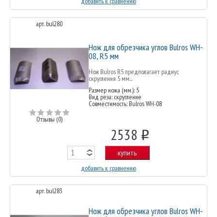
добавить к сравнению
арт. bul280
Нож для обрезчика углов Bulros WH-
08, R5 мм
Нож Bulros R5 предполагает радиус
скругления 5 мм...
Размер ножа (мм.): 5
Вид реза: скругление
Совместимость: Bulros WH-08
Отзывы (0)
2538
o
купить
добавить к сравнению
арт. bul283
Нож для обрезчика углов Bulros WH-