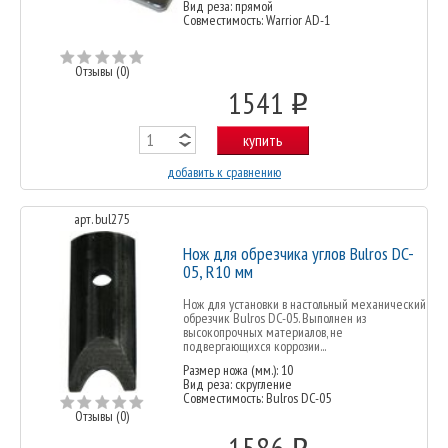
Вид реза: прямой
Совместимость: Warrior AD-1
Отзывы (0)
1541
o
купить
добавить к сравнению
арт. bul275
Нож для обрезчика углов Bulros DC-
05, R10 мм
Нож для установки в настольный механический
обрезчик Bulros DC-05. Выполнен из
высокопрочных материалов, не
подвергающихся коррозии...
Размер ножа (мм.): 10
Вид реза: скругление
Совместимость: Bulros DC-05
Отзывы (0)
1586
o