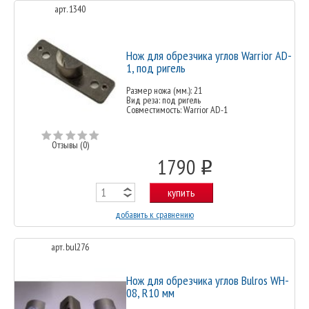
арт. 1340
Нож для обрезчика углов Warrior AD-
1, под ригель
Размер ножа (мм.): 21
Вид реза: под ригель
Совместимость: Warrior AD-1
Отзывы (0)
1790
o
купить
добавить к сравнению
арт. bul276
Нож для обрезчика углов Bulros WH-
08, R10 мм