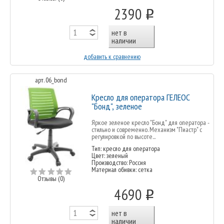
2390
o
нет в
наличии
добавить к сравнению
арт. 06_bond
Кресло для оператора ГЕЛЕОС
"Бонд", зеленое
Яркое зеленое кресло "Бонд" для оператора -
стильно и современно. Механизм "Пиастр" с
регулировкой по высоте...
Тип: кресло для оператора
Цвет: зеленый
Производство: Россия
Материал обивки: сетка
Отзывы (0)
4690
o
нет в
наличии