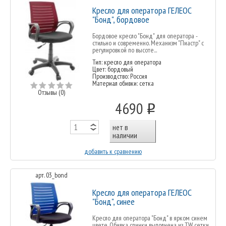
Кресло для оператора ГЕЛЕОС
"Бонд", бордовое
Бордовое кресло "Бонд" для оператора -
стильно и современно. Механизм "Пиастр" с
регулировкой по высоте...
Тип: кресло для оператора
Цвет: бордовый
Производство: Россия
Материал обивки: сетка
Отзывы (0)
4690
o
нет в
наличии
добавить к сравнению
арт. 03_bond
Кресло для оператора ГЕЛЕОС
"Бонд", синее
Кресло для оператора "Бонд" в ярком синем
цвете. Обивка спинки выполнена из TW сетки.