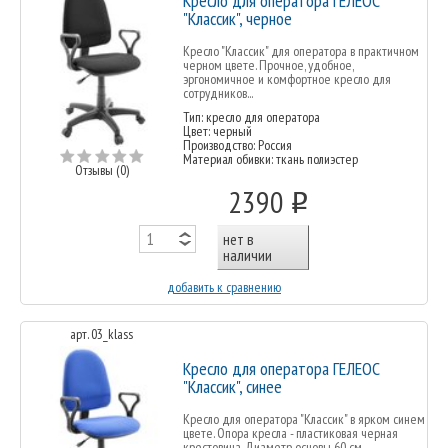
Кресло для оператора ГЕЛЕОС
"Классик", черное
Кресло "Классик" для оператора в практичном
черном цвете. Прочное, удобное,
эргономичное и комфортное кресло для
сотрудников...
Тип: кресло для оператора
Цвет: черный
Производство: Россия
Материал обивки: ткань полиэстер
Отзывы (0)
2390
o
нет в
наличии
добавить к сравнению
арт. 03_klass
Кресло для оператора ГЕЛЕОС
"Классик", синее
Кресло для оператора "Классик" в ярком синем
цвете. Опора кресла - пластиковая черная
крестовина. Диаметр основы 60 см...