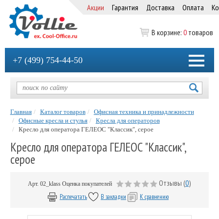
Акции
Гарантия
Доставка
Оплата
Ко
В корзине:
0
товаров
+7 (499) 754-44-50
Главная
Каталог товаров
Офисная техника и принадлежности
Офисные кресла и стулья
Кресла для операторов
Кресло для оператора ГЕЛЕОС "Классик", серое
Кресло для оператора ГЕЛЕОС "Классик",
серое
Отзывы (
0
)
Арт.
02_klass
Оценка покупателей
Распечатать
В закладки
К сравнению