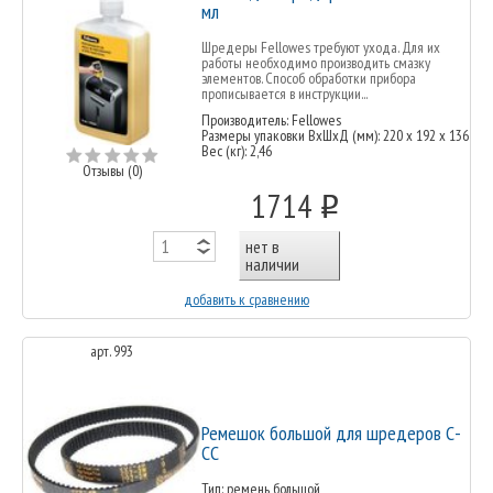
мл
Шредеры Fellowes требуют ухода. Для их
работы необходимо производить смазку
элементов. Способ обработки прибора
прописывается в инструкции...
Производитель: Fellowes
Размеры упаковки ВxШxД (мм): 220 х 192 х 136
Вес (кг): 2,46
Отзывы (0)
1714
o
нет в
наличии
добавить к сравнению
арт. 993
Ремешок большой для шредеров С-
СС
Тип: ремень большой