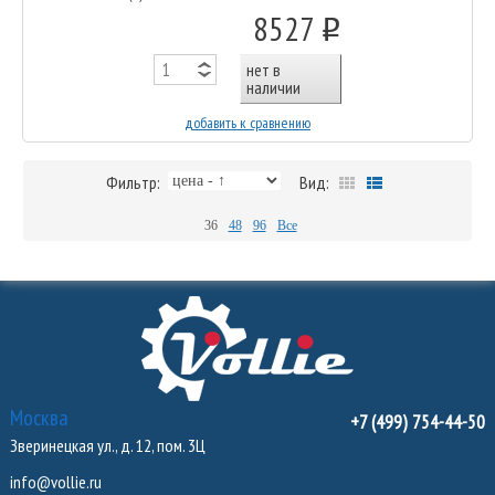
8527
o
нет в
наличии
добавить к сравнению
Фильтр:
Вид:
36
48
96
Все
Москва
+7 (499) 754-44-50
Зверинецкая ул., д. 12, пом. 3Ц
info@vollie.ru