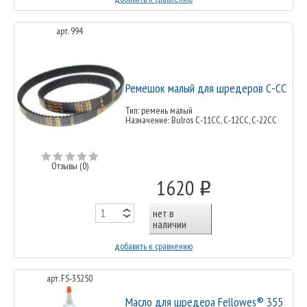
арт. 994
Ремешок малый для шредеров С-СС
Тип: ремень малый
Назначение: Bulros С-11СС, С-12СС, С-22СС
Отзывы (0)
1620
o
нет в
наличии
добавить к сравнению
арт. FS-35250
Масло для шредера Fellowes® 355