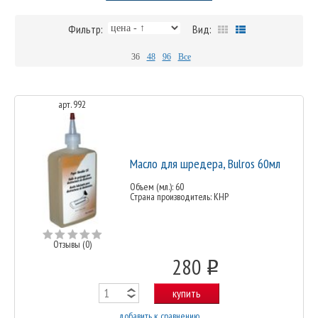
Фильтр:
Вид:
36
48
96
Все
арт. 992
Масло для шредера, Bulros 60мл
Объем (мл.): 60
Страна производитель: КНР
Отзывы (0)
280
o
купить
добавить к сравнению