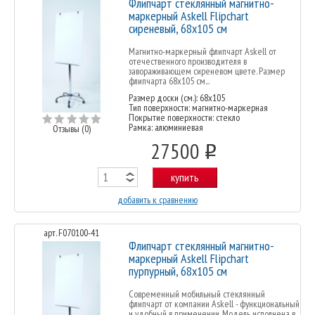
Флипчарт стеклянный магнитно-
маркерный Askell Flipchart
сиреневый, 68х105 см
Магнитно-маркерный флипчарт Askell от
отечественного производителя в
завораживающем сиреневом цвете. Размер
флипчарта 68х105 см...
Размер доски (см.): 68x105
Тип поверхности: магнитно-маркерная
Покрытие поверхности: стекло
Рамка: алюминиевая
Отзывы (0)
27500
o
купить
добавить к сравнению
арт. F070100-41
Флипчарт стеклянный магнитно-
маркерный Askell Flipchart
пурпурный, 68х105 см
Современный мобильный стеклянный
флипчарт от компании Askell - функциональный
и удобный в применении. Модель исполнена в