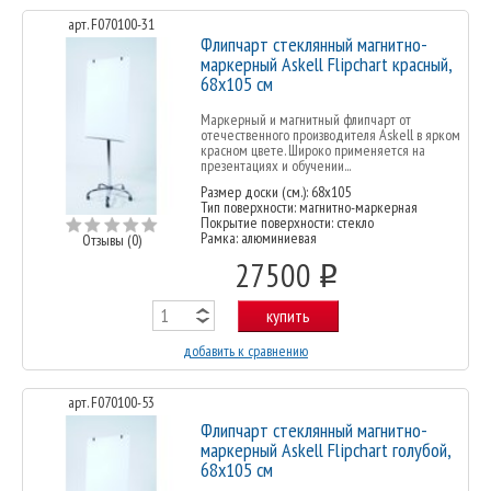
арт. F070100-31
Флипчарт стеклянный магнитно-
маркерный Askell Flipchart красный,
68х105 см
Маркерный и магнитный флипчарт от
отечественного производителя Askell в ярком
красном цвете. Широко применяется на
презентациях и обучении...
Размер доски (см.): 68x105
Тип поверхности: магнитно-маркерная
Покрытие поверхности: стекло
Рамка: алюминиевая
Отзывы (0)
27500
o
купить
добавить к сравнению
арт. F070100-53
Флипчарт стеклянный магнитно-
маркерный Askell Flipchart голубой,
68х105 см