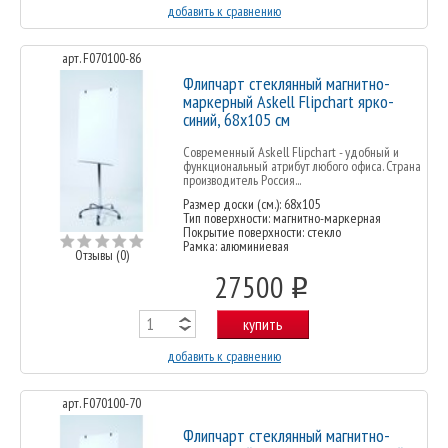
добавить к сравнению
арт. F070100-86
Флипчарт стеклянный магнитно-
маркерный Askell Flipchart ярко-
синий, 68х105 см
Современный Askell Flipchart - удобный и
функциональный атрибут любого офиса. Страна
производитель Россия...
Размер доски (см.): 68x105
Тип поверхности: магнитно-маркерная
Покрытие поверхности: стекло
Рамка: алюминиевая
Отзывы (0)
27500
o
купить
добавить к сравнению
арт. F070100-70
Флипчарт стеклянный магнитно-