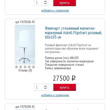
купить
добавить к сравнению
арт. F070100-45
Флипчарт стеклянный магнитно-
маркерный Askell Flipchart розовый,
68х105 см
Розовый флипчарт Askell Flipchart на
презентации или обучении всем поднимет
настроение...
Размер доски (см.): 68x105
Тип поверхности: магнитно-маркерная
Покрытие поверхности: стекло
Рамка: алюминиевая
Отзывы (0)
27500
o
купить
добавить к сравнению
арт. F070100-42