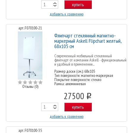
купить
добавить к сравнению
арт. F070100-21
Флипчарт стеклянный магнитно-
маркерный Askell Flipchart желтый,
68х105 см
Современный мобильный стеклянный
флипчарт от компании Askell - функциональный
и удобный в применении...
Размер доски (см.): 68x105
Тип поверхности: магнитно-маркерная
Покрытие поверхности: стекло
Рамка: алюминиевая
Отзывы (0)
27500
o
купить
добавить к сравнению
арт. F070100-35