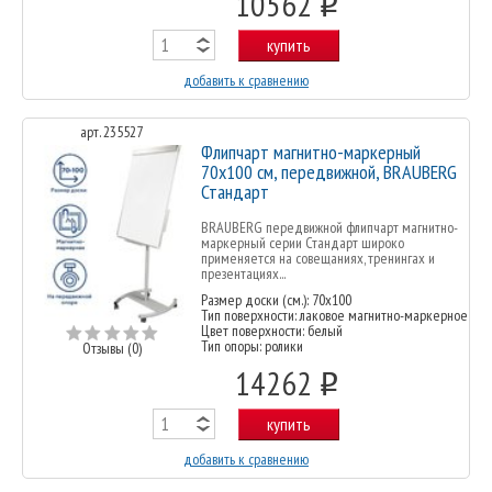
10562
o
купить
добавить к сравнению
арт. 235527
Флипчарт магнитно-маркерный
70х100 см, передвижной, BRAUBERG
Стандарт
BRAUBERG передвижной флипчарт магнитно-
маркерный серии Стандарт широко
применяется на совещаниях, тренингах и
презентациях...
Размер доски (см.): 70х100
Тип поверхности: лаковое магнитно-маркерное
Цвет поверхности: белый
Тип опоры: ролики
Отзывы (0)
14262
o
купить
добавить к сравнению