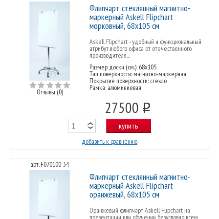
Флипчарт стеклянный магнитно-
маркерный Askell Flipchart
морковный, 68х105 см
Askell Flipchart - удобный и функциональный
атрибут любого офиса от отечественного
производителя...
Размер доски (см.): 68x105
Тип поверхности: магнитно-маркерная
Покрытие поверхности: стекло
Рамка: алюминиевая
Отзывы (0)
27500
o
купить
добавить к сравнению
арт. F070100-34
Флипчарт стеклянный магнитно-
маркерный Askell Flipchart
оранжевый, 68х105 см
Оранжевый флипчарт Askell Flipchart на
презентации или обучении безусловно всем