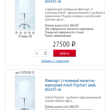
68х105 см
Современный мобильный флипчарт от
компании Askell - функциональный и удобный в
применении. Модель исполнна в необычном
зеленом цвете...
Размер доски (см.): 68x105
Тип поверхности: магнитно-маркерная
Покрытие поверхности: стекло
Рамка: алюминиевая
Отзывы (0)
27500
o
купить
добавить к сравнению
арт. F070100-32
Флипчарт стеклянный магнитно-
маркерный Askell Flipchart алый,
68х105 см
Askell Flipchart - удобный и функциональный
атрибут любого офиса...
Размер доски (см.): 68x105
Тип поверхности: магнитно-маркерная