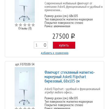
Современный мобильный флипчарт от
компании Askell, функциональный и удобный в
применении...
Размер доски (см.): 68x105
Тип поверхности: магнитно-маркерная
Покрытие поверхности: стекло
Рамка: алюминиевая
Отзывы (0)
27500
o
купить
добавить к сравнению
арт. F070100-54
Флипчарт стеклянный магнитно-
маркерный Askell Flipchart
бирюзовый, 68х105 см
Askell Flipchart - удобный и функциональный
атрибут любого офиса...
Размер доски (см.): 68x105
Тип поверхности: магнитно-маркерная
Покрытие поверхности: стекло
Рамка: алюминиевая