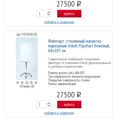
27500
o
купить
добавить к сравнению
арт. F070100-82
Флипчарт стеклянный магнитно-
маркерный Askell Flipchart бежевый,
68х105 см
Современный мобильный стеклянный
флипчарт от компании Askell, функциональный
и удобный в применении...
Размер доски (см.): 68x105
Тип поверхности: магнитно-маркерная
Покрытие поверхности: стекло
Рамка: алюминиевая
Отзывы (0)
27500
o
купить
добавить к сравнению