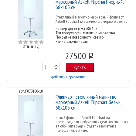
маркерный Askell Flipchart черный,
68х105 см
Стеклянный магнитно-маркерный флипчарт
Askell Flipchart классического черного цвета...
Размер доски (см.): 68x105
Тип поверхности: магнитно-маркерная
Покрытие поверхности: стекло
Рамка: алюминиевая
Отзывы (0)
27500
o
купить
добавить к сравнению
арт. F070100-10
Флипчарт стеклянный магнитно-
маркерный Askell Flipchart белый,
68х105 см
Белый флипчарт Askell Flipchart на
презентации или обучении идеально впишется
в любой интерьер и будет незаметен в
помещении, если не...