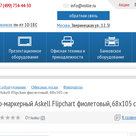
Акции
7 (499) 754-44-50
info@vollie.ru
ратный звонок
обратная связь
вонков:
пн-пт 10-18:00
Москва,
Зверинецкая ул., 12, 3Ц
Презентационное
Офисная техника и
Банковское
оборудование
принадлежности
оборудование
е оборудование
Офисные доски
Флипчарты
skell Flipchart фиолетовый, 68х105 см
-маркерный Askell Flipchart фиолетовый, 68х105 
Отзывы (
0
)
К срав