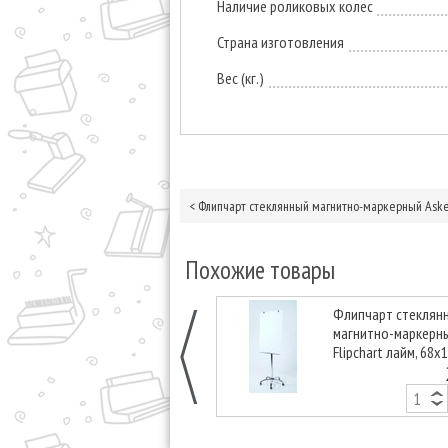
Наличие роликовых колес
Страна изготовления
Вес (кг.)
<
Флипчарт стеклянный магнитно-маркерный Askell
Похожие товары
Флипчарт стеклян
магнитно-маркерны
Flipchart лайм, 68х