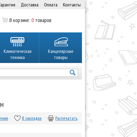
Гарантия
Доставка
Оплата
Контакты
В корзине:
0
товаров
Климатическая
Канцелярские
техника
товары
см
нению
В закладки
Распечатать