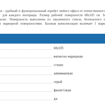
нии - удобный и функциональный атрибут любого офиса от отечественног
 для каждого интерьера. Размер рабочей поверхности 68х105 см. Мо
колес. Поверхность выполнена из закаленного стекла, безопасного 
 маркерной поверхностями. Базовая комплектация включает 1 марк
68x105
магнитно-маркерная
стекло
алюминиевая
серый
фиолетовая
да