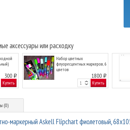
мые аксессуары или расходку
 водной
Набор цветных
ьный)
флуоресцентных маркеров, 6
цветов
Next
300
1800
o
o
Купить
Купить
ы (0)
но-маркерный Askell Flipchart фиолетовый, 68х10