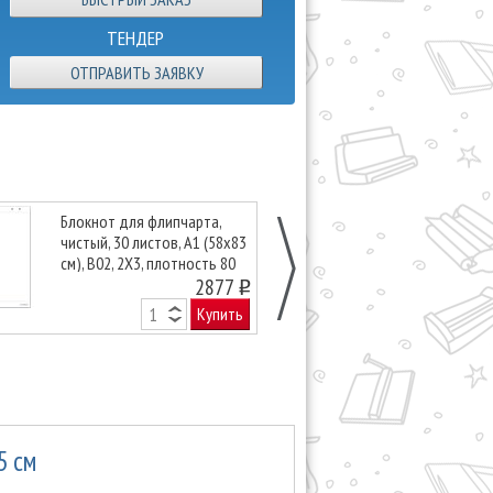
ТЕНДЕР
ОТПРАВИТЬ ЗАЯВКУ
Блокнот для флипчарта,
Спрей-очисти
чистый, 30 листов, А1 (58х83
маркерных дос
см), B02, 2X3, плотность 80
пропилена
2877
o
Купить
5 см