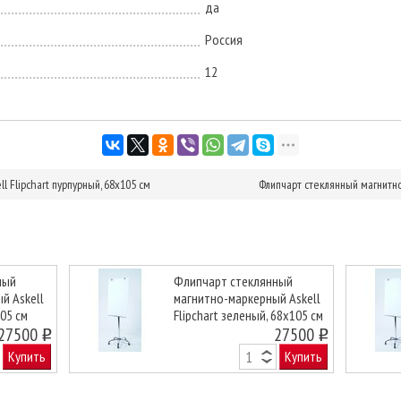
да
Россия
12
 Flipchart пурпурный, 68х105 см
Флипчарт стеклянный магнитно
ный
Флипчарт стеклянный
й Askell
магнитно-маркерный Askell
105 см
Flipchart зеленый, 68х105 см
Next
27500
27500
o
o
Купить
Купить