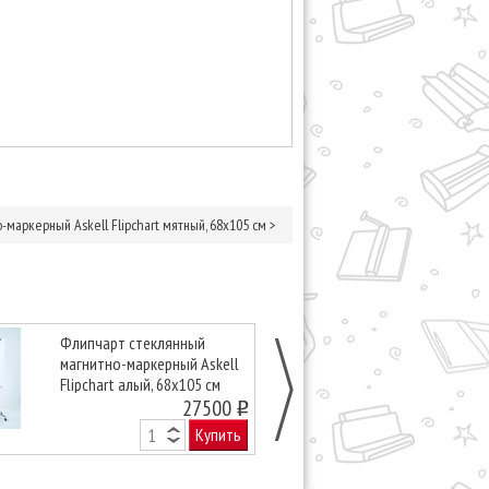
-маркерный Askell Flipchart мятный, 68х105 см
>
Флипчарт стеклянный
Флипчарт сте
магнитно-маркерный Askell
магнитно-мар
Flipchart алый, 68х105 см
Flipchart ага
27500
68х105 см
o
Купить