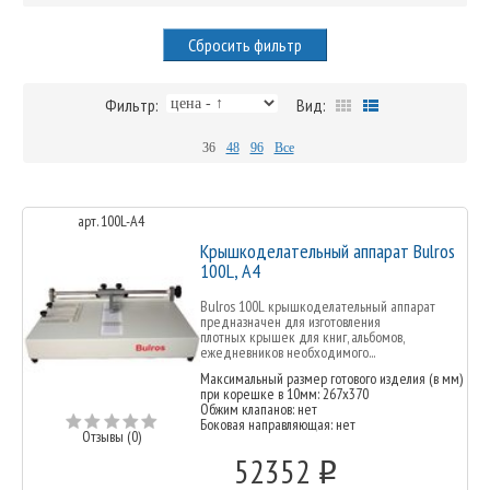
Сбросить фильтр
Фильтр:
Вид:
36
48
96
Все
арт. 100L-A4
Крышкоделательный аппарат Bulros
100L, A4
Bulros 100L крышкоделательный аппарат
предназначен для изготовления
плотных крышек для книг, альбомов,
ежедневников необходимого...
Максимальный размер готового изделия (в мм)
при корешке в 10мм: 267x370
Обжим клапанов: нет
Боковая направляющая: нет
Отзывы (0)
52352
o