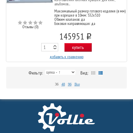
альбомов...
Максимальный размер готового изделия (в мм)
при корешке в 10мм: 532x510
Обжим клапанов: да
Боковая направляющая: да
Отзывы (0)
145951
o
купить
добавить к сравнению
Фильтр:
Вид:
36
48
96
Все