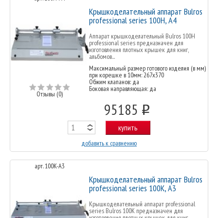
Крышкоделательный аппарат Bulros
professional series 100H, A4
Аппарат крышкоделательный Bulros 100H
professional series предназначен для
изготовления плотных крышек для книг,
альбомов...
Максимальный размер готового изделия (в мм)
при корешке в 10мм: 267x370
Обжим клапанов: да
Боковая направляющая: да
Отзывы (0)
95185
o
купить
добавить к сравнению
арт. 100K-А3
Крышкоделательный аппарат Bulros
professional series 100K, А3
Крышкоделательный аппарат professional
series Bulros 100K предназначен для
изготовления плотных крышек для книг,