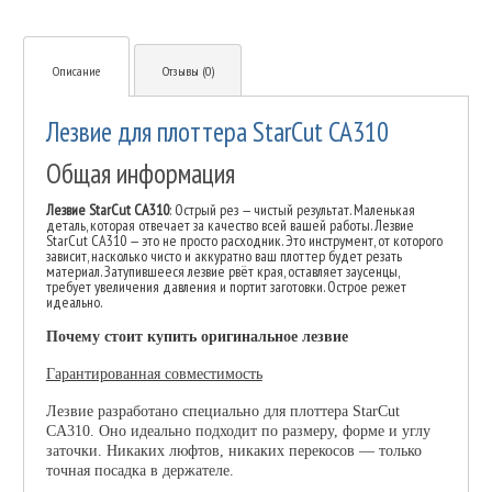
Описание
Отзывы (0)
Лезвие для плоттера StarCut CA310
Общая информация
Лезвие StarCut CA310
: Острый рез — чистый результат. Маленькая
деталь, которая отвечает за качество всей вашей работы. Лезвие
StarCut CA310 — это не просто расходник. Это инструмент, от которого
зависит, насколько чисто и аккуратно ваш плоттер будет резать
материал. Затупившееся лезвие рвёт края, оставляет заусенцы,
требует увеличения давления и портит заготовки. Острое режет
идеально.
Почему стоит купить оригинальное лезвие
Гарантированная совместимость
Лезвие разработано специально для плоттера StarCut
CA310. Оно идеально подходит по размеру, форме и углу
заточки. Никаких люфтов, никаких перекосов — только
точная посадка в держателе.