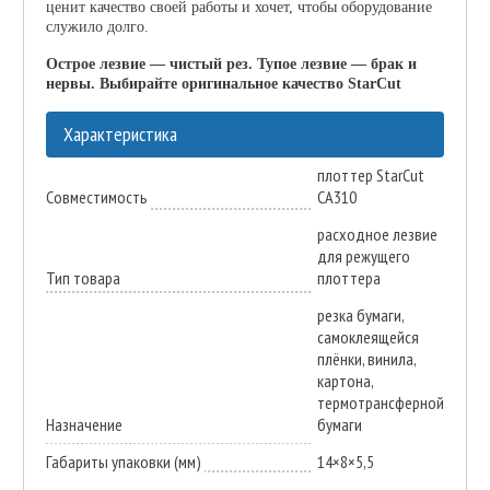
ценит качество своей работы и хочет, чтобы оборудование
служило долго.
Острое лезвие — чистый рез. Тупое лезвие — брак и
нервы. Выбирайте оригинальное качество StarCut
Характеристика
плоттер StarCut
Совместимость
CA310
расходное лезвие
для режущего
Тип товара
плоттера
резка бумаги,
самоклеящейся
плёнки, винила,
картона,
термотрансферной
Назначение
бумаги
Габариты упаковки (мм)
14×8×5,5