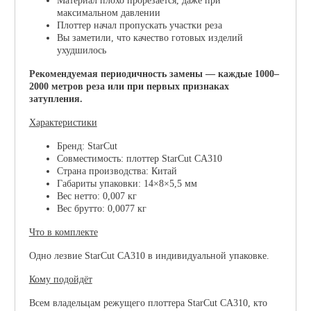
Материал плохо прорезается, даже при
максимальном давлении
Плоттер начал пропускать участки реза
Вы заметили, что качество готовых изделий
ухудшилось
Рекомендуемая периодичность замены — каждые 1000–
2000 метров реза или при первых признаках
затупления.
Характеристики
Бренд: StarCut
Совместимость: плоттер StarCut CA310
Страна производства: Китай
Габариты упаковки: 14×8×5,5 мм
Вес нетто: 0,007 кг
Вес брутто: 0,0077 кг
Что в комплекте
Одно лезвие StarCut CA310 в индивидуальной упаковке.
Кому подойдёт
Всем владельцам режущего плоттера StarCut CA310, кто