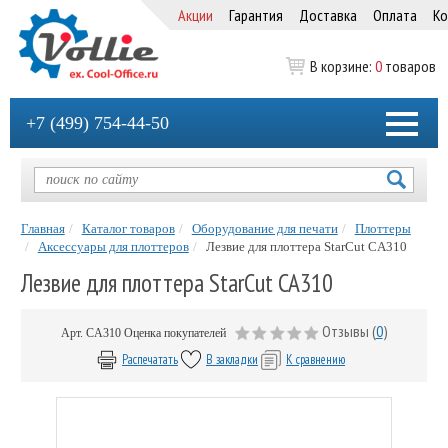
Акции
Гарантия
Доставка
Оплата
Ко
В корзине:
0
товаров
+7 (499) 754-44-50
Главная
Каталог товаров
Оборудование для печати
Плоттеры
Аксессуары для плоттеров
Лезвие для плоттера StarCut CA310
Лезвие для плоттера StarCut CA310
Отзывы (
0
)
Арт.
CA310
Оценка покупателей
Распечатать
В закладки
К сравнению