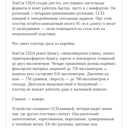
StarCut CH24 создан для тех, кто перерос настольные
форматы и хочет работать быстро, чисто и с комфортом. Он
рулонный, с четырьмя прижимными роликами, CCD-
камерой и пятидюймовым сенсорным экраном. При этом
плоттер остаётся компактным (всего 95 см в длину) и весит
11 килограммов — легко помещается на столе или на
опциональной подставке.
Что умеет плоттер сразу из коробки:
StarCut CH24 режет бумагу, самоклеящуюся плёнку, винил,
термотрансферную бумагу, картон и пенокартон толщиной
до двух миллиметров. Четыре прижимных ролика надёжно
фиксируют материал шириной до 720 миллиметров, а
ширина реза составляет 610 миллиметров. Давление на
нож — 750 граммов, скорость — до 700 миллиметров в
секунду. Двигатель микрошаговый и бесшумный —
плоттер не мешает работать даже в маленькой комнате.
Главное — камера:
Устройство оснащено CCD-камерой, которая видит метки
там, где другие плоттеры слепнут. Она распознаёт
напечатанные, нарисованные, вырезанные, гравированные
и тиснёные метки. Ей без разницы, цветные они,