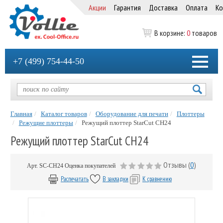
Акции
Гарантия
Доставка
Оплата
Ко
В корзине:
0
товаров
+7 (499) 754-44-50
Главная
Каталог товаров
Оборудование для печати
Плоттеры
Режущие плоттеры
Режущий плоттер StarCut CH24
Режущий плоттер StarCut CH24
Отзывы (
0
)
Арт.
SC-CH24
Оценка покупателей
Распечатать
В закладки
К сравнению