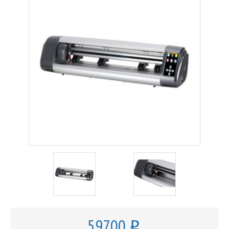
59700
o