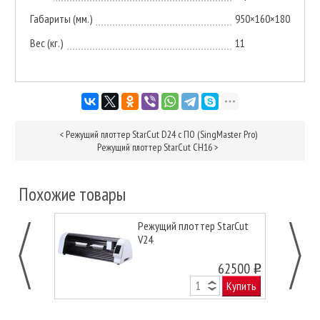
Габариты (мм.)
950×160×180
Вес (кг.)
11
<
Режущий плоттер StarCut D24 с ПО (SingMaster Pro)
Режущий плоттер StarCut CH16
>
Похожие товары
Режущий плоттер StarCut
V24
62500
o
Купить