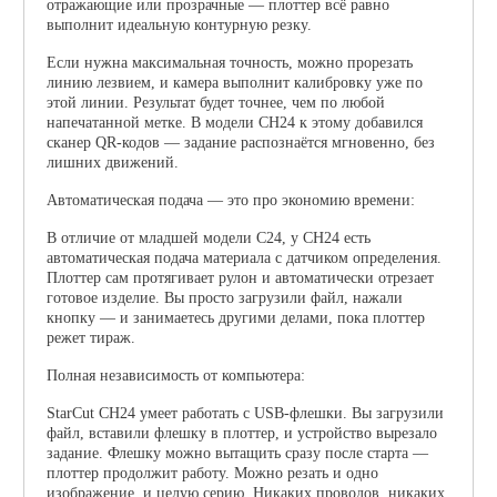
отражающие или прозрачные — плоттер всё равно
выполнит идеальную контурную резку.
Если нужна максимальная точность, можно прорезать
линию лезвием, и камера выполнит калибровку уже по
этой линии. Результат будет точнее, чем по любой
напечатанной метке. В модели CH24 к этому добавился
сканер QR-кодов — задание распознаётся мгновенно, без
лишних движений.
Автоматическая подача — это про экономию времени:
В отличие от младшей модели C24, у CH24 есть
автоматическая подача материала с датчиком определения.
Плоттер сам протягивает рулон и автоматически отрезает
готовое изделие. Вы просто загрузили файл, нажали
кнопку — и занимаетесь другими делами, пока плоттер
режет тираж.
Полная независимость от компьютера:
StarCut CH24 умеет работать с USB-флешки. Вы загрузили
файл, вставили флешку в плоттер, и устройство вырезало
задание. Флешку можно вытащить сразу после старта —
плоттер продолжит работу. Можно резать и одно
изображение, и целую серию. Никаких проводов, никаких