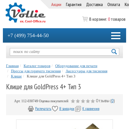
Акции
Гарантия
Доставка
Оплата
Ко
В корзине:
0
товаров
+7 (499) 754-44-50
Главная
Каталог товаров
Оборудование для печати
Прессы для горячего тиснения
Аксессуары для тиснения
Клише
Клише для GoldPress 4+ Тип 3
Клише для GoldPress 4+ Тип 3
Отзывы (
0
)
Арт.
112-030749
Оценка покупателей
Распечатать
В закладки
К сравнению