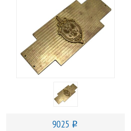
9025
o