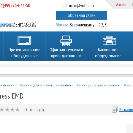
Акции
7 (499) 754-44-50
info@vollie.ru
ратный звонок
обратная связь
вонков:
пн-пт 10-18:00
Москва,
Зверинецкая ул., 12, 3Ц
Презентационное
Офисная техника и
Банковское
оборудование
принадлежности
оборудование
я печати
Прессы для горячего тиснения
Аксессуары для тиснения
Кли
press EMD
Отзывы (
0
)
К срав