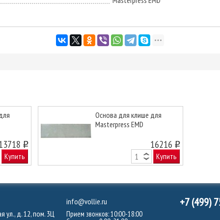
Masterpress EMD
для
Основа для клише для
Masterpress EMD
13718
16216
o
o
Купить
Купить
+7 (499) 
info@vollie.ru
 ул., д. 12, пом. 3Ц
Прием звонков: 10:00-18:00