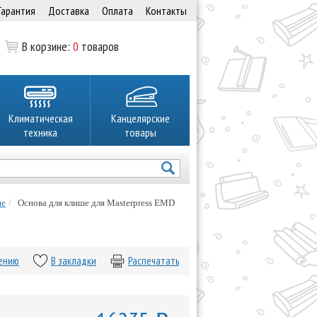
Гарантия
Доставка
Оплата
Контакты
В корзине:
0
товаров
Климатическая
Канцелярские
техника
товары
ше
Основа для клише для Masterpress EMD
нению
В закладки
Распечатать