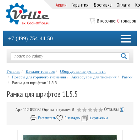
Акции
Гарантия
Доставка
Оплата
Ко
В корзине:
0
товаров
+7 (499) 754-44-50
Главная
Каталог товаров
Оборудование для печати
Прессы для горячего тиснения
Аксессуары для тиснения
Рамки
Рамка для шрифтов 1L5.5
Рамка для шрифтов 1L5.5
Отзывы (
0
)
Арт.
112-036685
Оценка покупателей
Распечатать
В закладки
К сравнению