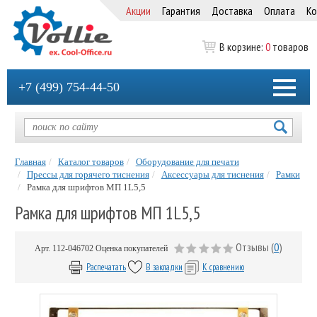
Акции
Гарантия
Доставка
Оплата
Ко
В корзине:
0
товаров
+7 (499) 754-44-50
Главная
Каталог товаров
Оборудование для печати
Прессы для горячего тиснения
Аксессуары для тиснения
Рамки
Рамка для шрифтов МП 1L5,5
Рамка для шрифтов МП 1L5,5
Отзывы (
0
)
Арт.
112-046702
Оценка покупателей
Распечатать
В закладки
К сравнению