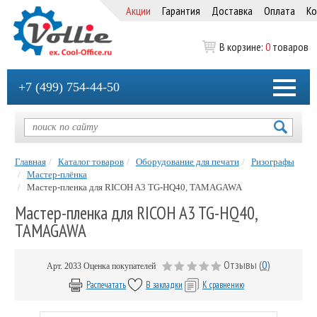
Акции
Гарантия
Доставка
Оплата
Ко
В корзине:
0
товаров
+7 (499) 754-44-50
Главная
Каталог товаров
Оборудование для печати
Ризографы
Мастер-плёнка
Мастер-пленка для RICOH A3 TG-HQ40, TAMAGAWA
Мастер-пленка для RICOH A3 TG-HQ40,
TAMAGAWA
Отзывы (
0
)
Арт.
2033
Оценка покупателей
Распечатать
В закладки
К сравнению