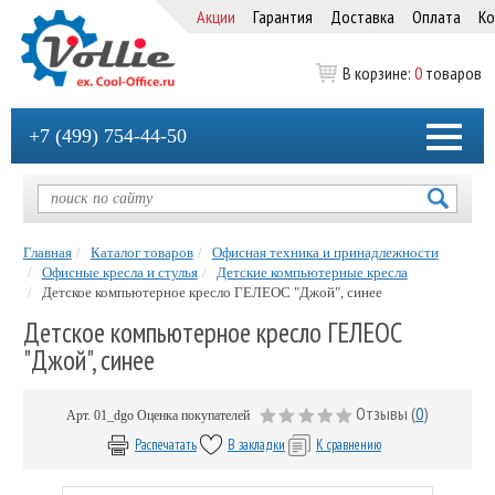
Акции
Гарантия
Доставка
Оплата
Ко
В корзине:
0
товаров
+7 (499) 754-44-50
Главная
Каталог товаров
Офисная техника и принадлежности
Офисные кресла и стулья
Детские компьютерные кресла
Детское компьютерное кресло ГЕЛЕОС "Джой", синее
Детское компьютерное кресло ГЕЛЕОС
"Джой", синее
Отзывы (
0
)
Арт.
01_dgo
Оценка покупателей
Распечатать
В закладки
К сравнению