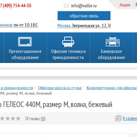
Акции
7 (499) 754-44-50
info@vollie.ru
ратный звонок
обратная связь
вонков:
пн-пт 10-18:00
Москва,
Зверинецкая ул., 12, 3Ц
Презентационное
Офисная техника и
Банковское
оборудование
принадлежности
оборудование
 и принадлежности
Офисные кресла и стулья
Комплектующие для офисных
М, размер М, волна, бежевый
о ГЕЛЕОС 440М, размер М, волна, бежевый
Отзывы (
0
)
К срав