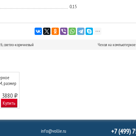
0,15
6, светло-коричневый
Чехол на компьютерное 
ерное
М, размер
3880
o
Купить
+7 (499) 
info@vollie.ru