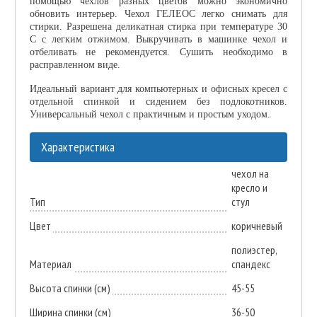
помощью чехлов разных цветов можно экономично
обновить интерьер. Чехол ГЕЛЕОС легко снимать для
стирки. Разрешена деликатная стирка при температуре 30
С с легким отжимом. Выкручивать в машинке чехол и
отбеливать не рекомендуется. Сушить необходимо в
расправленном виде.
Идеальный вариант для компьютерных и офисных кресел с
отдельной спинкой и сидением без подлокотников.
Универсальный чехол с практичным и простым уходом.
Характеристика
чехол на
кресло и
Тип
стул
Цвет
коричневый
полиэстер,
Материал
спандекс
Высота спинки (см)
45-55
Ширина спинки (см)
36-50