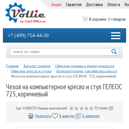
Акции
Гарантия
Доставка
Оплата
Ко
В корзине:
0
товаров
+7 (499) 754-44-50
Главная
Каталог товаров
Офисная техника и принадлежности
Офисные кресла и стулья
Комплектующие для офисных кресел
Чехол на компьютерное кресло и стул ГЕЛЕОС 725, коричневый
Чехол на компьютерное кресло и стул ГЕЛЕОС
725, коричневый
Отзывы (
0
)
Арт.
GH00725
Оценка покупателей
Распечатать
В закладки
К сравнению