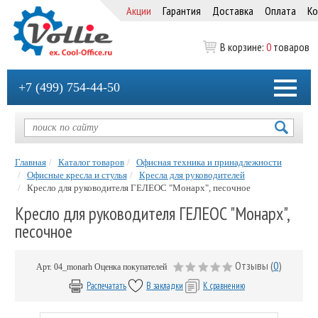
Акции
Гарантия
Доставка
Оплата
Ко
В корзине:
0
товаров
+7 (499) 754-44-50
Главная
Каталог товаров
Офисная техника и принадлежности
Офисные кресла и стулья
Кресла для руководителей
Кресло для руководителя ГЕЛЕОС "Монарх", песочное
Кресло для руководителя ГЕЛЕОС "Монарх",
песочное
Отзывы (
0
)
Арт.
04_monarh
Оценка покупателей
Распечатать
В закладки
К сравнению