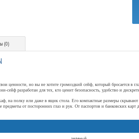
ы (0)
N
ои ценности, но вы не хотите громоздкий сейф, который бросается в гл
и-сейф разработан для тех, кто ценит безопасность, удобство и дискрет
шкаф, на полку или даже в ящик стола. Его компактные размеры скрываю
 предметы от посторонних глаз и рук. От паспортов и банковских карт
зеленый