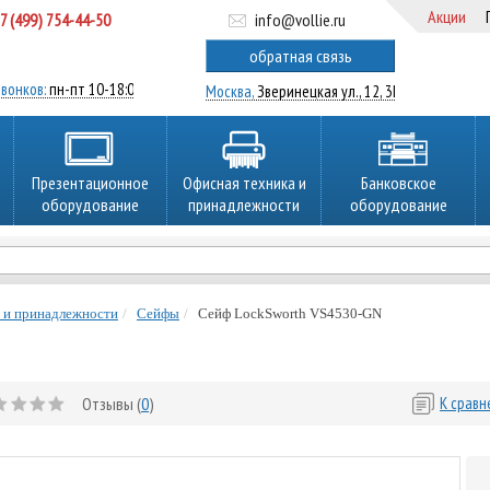
Акции
7 (499) 754-44-50
info@vollie.ru
ратный звонок
обратная связь
вонков:
пн-пт 10-18:00
Москва,
Зверинецкая ул., 12, 3Ц
Презентационное
Офисная техника и
Банковское
оборудование
принадлежности
оборудование
 и принадлежности
Сейфы
Сейф LockSworth VS4530-GN
Отзывы (
0
)
К срав