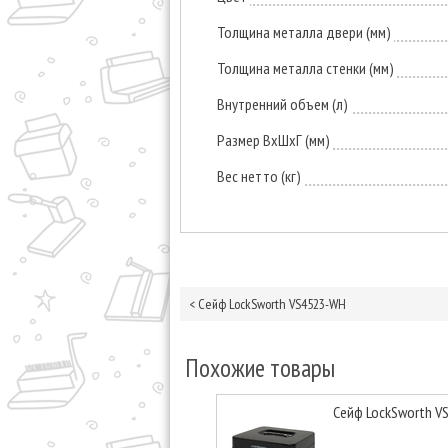
Толщина металла двери (мм)
Толщина металла стенки (мм)
Внутренний объем (л)
Размер ВxШxГ (мм)
Вес нетто (кг)
<
Сейф LockSworth VS4523-WH
Похожие товары
Сейф LockSworth V