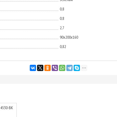
0,8
0,8
2,7
90x200x160
0,82
S4530-BK