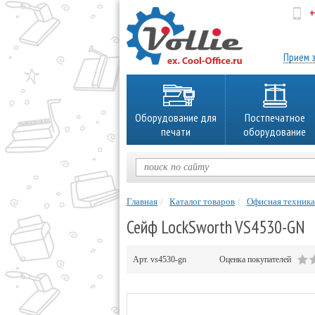
+
об
Прием з
Оборудование для
Постпечатное
печати
оборудование
Главная
Каталог товаров
Офисная техника
Сейф LockSworth VS4530-GN
Арт.
vs4530-gn
Оценка покупателей