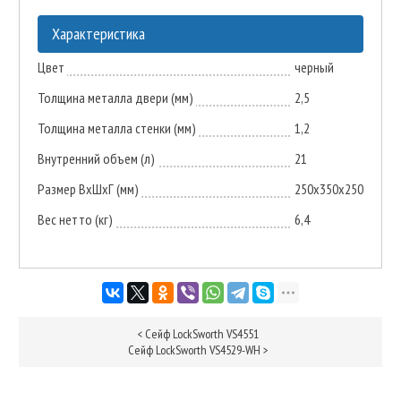
Характеристика
Цвет
черный
Толщина металла двери (мм)
2,5
Толщина металла стенки (мм)
1,2
Внутренний объем (л)
21
Размер ВxШxГ (мм)
250x350x250
Вес нетто (кг)
6,4
<
Сейф LockSworth VS4551
Сейф LockSworth VS4529-WH
>