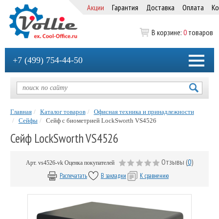
Акции
Гарантия
Доставка
Оплата
Ко
В корзине:
0
товаров
+7 (499) 754-44-50
Главная
Каталог товаров
Офисная техника и принадлежности
Сейфы
Сейф с биометрией LockSworth VS4526
Сейф LockSworth VS4526
Отзывы (
0
)
Арт.
vs4526-vk
Оценка покупателей
Распечатать
В закладки
К сравнению