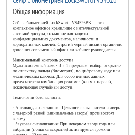
Сейф с биометрией LockSworth VS4526
Общая информация
Сейф с биометрией LockSworth VS4526BK — это
компактное офисное хранилище с интеллектуальной
системой доступа, созданное для защиты
конфиденциальных документов, наличности и
корпоративных ключей. Строгий черный дизайн органично
дополнит современный офис или кабинет руководителя.
Максимальный контроль доступа
Мультисистемный замок 3-в-1 предлагает выбор: открытие
по отпечатку пальца (биометрия), по цифровому коду или
механическим ключом. Для особо ценных данных
предусмотрена комбинация режимов (ключ + пароль),
исключающая случайный доступ.
Технологии безопасности:
· Антивандальная защита: Цельностальные ригели и дверь
с лазерной резкой (минимальные зазоры) противостоят
взлому.
· Звуковая сигнализация: При неверном вводе кода или
вибрации (попытка вскрытия) активируется громкий
сигнал на 20 секунд.