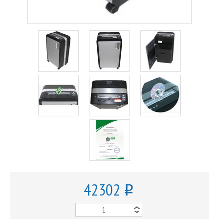
42302
o