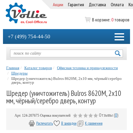
Акции
Гарантия
Доставка
Оплата
Ко
В корзине:
0
товаров
+7 (499) 754-44-50
Главная
Каталог товаров
Офисная техника и принадлежности
Шредеры
Шредер (уничтожитель) Bulros 8620M, 2х10 мм, чёрный/серебро
дверь, контур
Шредер (уничтожитель) Bulros 8620M, 2х10
мм, чёрный/серебро дверь, контур
Отзывы (
0
)
Арт.
124-207675
Оценка покупателей
Распечатать
В закладки
К сравнению