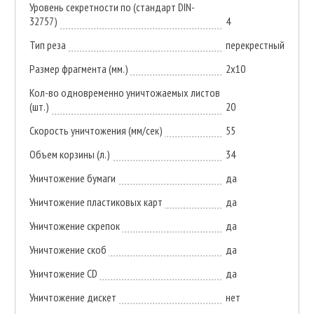
Уровень секретности по (стандарт DIN-
32757)
4
Тип реза
перекрестный
Размер фрагмента (мм.)
2х10
Кол-во одновременно уничтожаемых листов
(шт.)
20
Скорость уничтожения (мм/сек)
55
Объем корзины (л.)
34
Уничтожение бумаги
да
Уничтожение пластиковых карт
да
Уничтожение скрепок
да
Уничтожение скоб
да
Уничтожение CD
да
Уничтожение дискет
нет