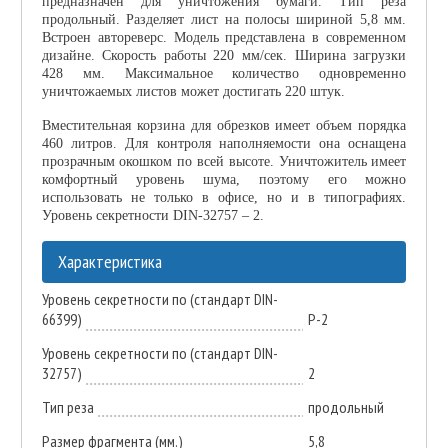
предназначен для уничтожения бумаги. Тип реза
продольный. Разделяет лист на полосы шириной 5,8 мм.
Встроен автореверс. Модель представлена в современном
дизайне. Скорость работы 220 мм/сек. Ширина загрузки
428 мм. Максимальное количество одновременно
уничтожаемых листов может достигать 220 штук.
Вместительная корзина для обрезков имеет объем порядка
460 литров. Для контроля наполняемости она оснащена
прозрачным окошком по всей высоте. Уничтожитель имеет
комфортный уровень шума, поэтому его можно
использовать не только в офисе, но и в типографиях.
Уровень секретности DIN-32757 – 2.
Характеристика
Уровень секретности по (стандарт DIN-
66399)
P-2
Уровень секретности по (стандарт DIN-
32757)
2
Тип реза
продольный
Размер фрагмента (мм.)
5,8