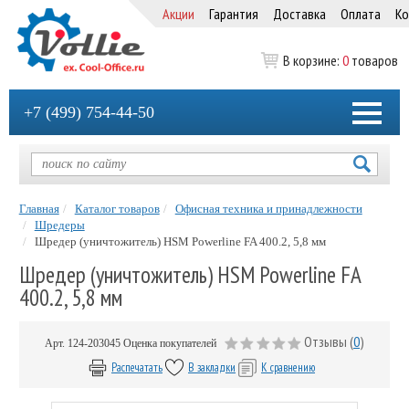
Акции
Гарантия
Доставка
Оплата
Ко
В корзине:
0
товаров
+7 (499) 754-44-50
Главная
Каталог товаров
Офисная техника и принадлежности
Шредеры
Шредер (уничтожитель) HSM Powerline FA 400.2, 5,8 мм
Шредер (уничтожитель) HSM Powerline FA
400.2, 5,8 мм
Отзывы (
0
)
Арт.
124-203045
Оценка покупателей
Распечатать
В закладки
К сравнению