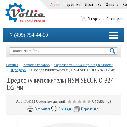
Акции
Гарантия
Доставка
Оплата
Ко
В корзине:
0
товаров
+7 (499) 754-44-50
Главная
Каталог товаров
Офисная техника и принадлежности
Шредеры
Шредер (уничтожитель) HSM SECURIO B24 1x2 мм
Шредер (уничтожитель) HSM SECURIO B24
1x2 мм
Отзывы (
0
)
Арт.
1786111
Оценка покупателей
Распечатать
В закладки
К сравнению