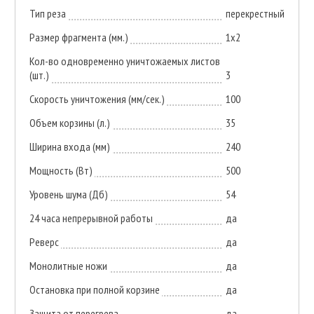
Тип реза
перекрестный
Размер фрагмента (мм.)
1x2
Кол-во одновременно уничтожаемых листов
(шт.)
3
Скорость уничтожения (мм/сек.)
100
Объем корзины (л.)
35
Ширина входа (мм)
240
Мощность (Вт)
500
Уровень шума (Дб)
54
24 часа непрерывной работы
да
Реверс
да
Монолитные ножи
да
Остановка при полной корзине
да
Защита от перегрева
да