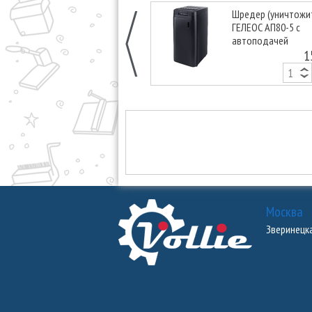
Шредер (уничтожи
ГЕЛЕОС АП80-5 с
автоподачей
1
Москва
Зверинецкая