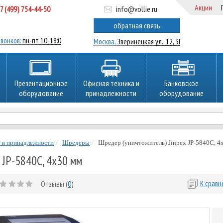
Акции
7 (499) 754-44-50
info@vollie.ru
ратный звонок
обратная связь
вонков:
пн-пт 10-18:00
Москва,
Зверинецкая ул., 12, 3Ц
Презентационное
Офисная техника и
Банковское
оборудование
принадлежности
оборудование
 и принадлежности
Шредеры
Шредер (уничтожитель) Jinpex JP-5840C, 4
 JP-5840C, 4х30 мм
Отзывы (
0
)
К срав