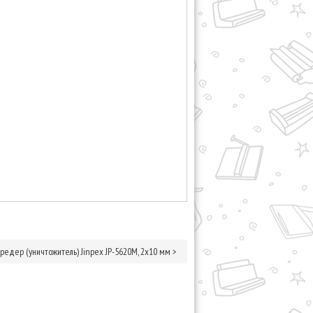
редер (уничтожитель) Jinpex JP-5620M, 2х10 мм
>