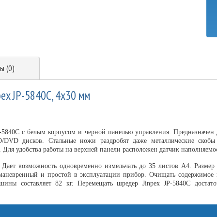
ы (0)
ex JP-5840C, 4х30 мм
-5840C с белым корпусом и черной панелью управления. Предназначен
CD/DVD дисков. Стальные ножи раздробят даже металлические скобы
. Для удобства работы на верхней панели расположен датчик наполняемос
 Дает возможность одновременно измельчать до 35 листов А4. Размер 
маневренный и простой в эксплуатации прибор. Очищать содержимое
шины составляет 82 кг. Перемещать шредер Jinpex JP-5840C достат