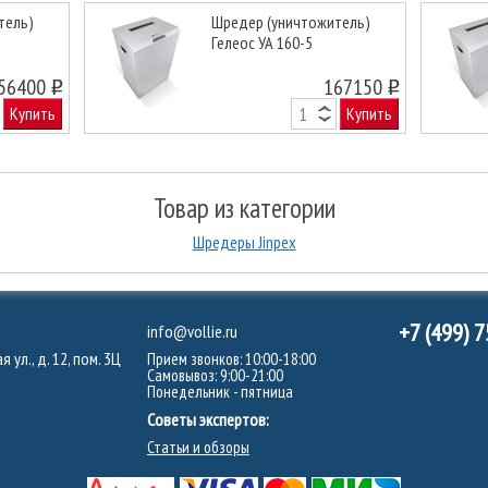
тель)
Шредер (уничтожитель)
Гелеос УА 160-5
Next
56400
167150
o
o
Купить
Купить
Товар из категории
Шредеры Jinpex
+7 (499) 
info@vollie.ru
 ул., д. 12, пом. 3Ц
Прием звонков: 10:00-18:00
Самовывоз: 9:00-21:00
Понедельник - пятница
Советы экспертов:
Статьи и обзоры