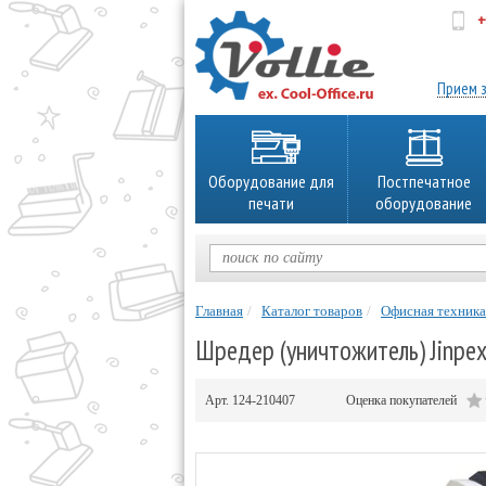
+
об
Прием з
Оборудование для
Постпечатное
печати
оборудование
Главная
Каталог товаров
Офисная техника
Шредер (уничтожитель) Jinpex
Арт.
124-210407
Оценка покупателей