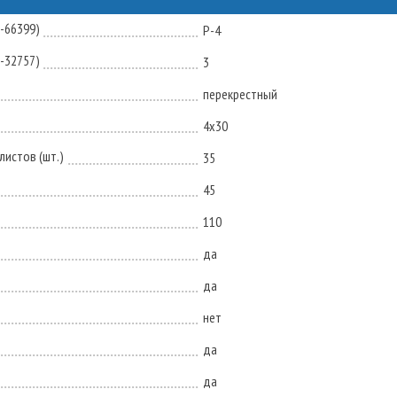
N-66399)
P-4
N-32757)
3
перекрестный
4х30
истов (шт.)
35
45
110
да
да
нет
да
да