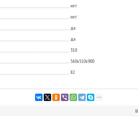
нет
нет
да
да
310
560х510х900
82
Ш