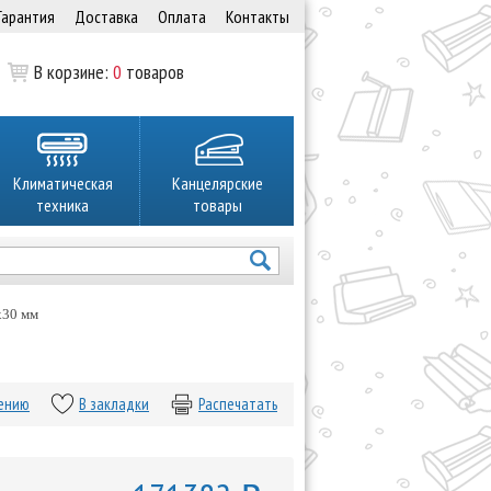
Гарантия
Доставка
Оплата
Контакты
В корзине:
0
товаров
Климатическая
Канцелярские
техника
товары
х30 мм
нению
В закладки
Распечатать