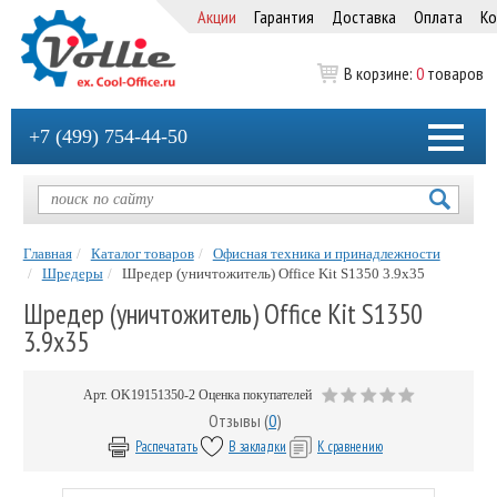
Акции
Гарантия
Доставка
Оплата
Ко
В корзине:
0
товаров
+7 (499) 754-44-50
Главная
Каталог товаров
Офисная техника и принадлежности
Шредеры
Шредер (уничтожитель) Office Kit S1350 3.9x35
Шредер (уничтожитель) Office Kit S1350
3.9x35
Арт.
OK19151350-2
Оценка покупателей
Отзывы (
0
)
Распечатать
В закладки
К сравнению