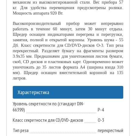
механизм из высоколегированной стали. Вес прибора 57
кг. Для удобства перемещения предусмотрены ролики.
Мощность аппарата 920 Вт.
Высокопроизводительный прибор может непрерывно
работать в течение 60 минут, затем 30 минут отдыха.
Шредер оснащен индикаторами перегрева и перегрузки,
замятия, полной и открытой корзины. Уровень шума - 55
Дб. Класс секретности для CD/DVD-дисков О-3. Тип реза
перекрестный. Разделяет бумагу на фрагменты размером
3.9x35 мм. Предназначен для уничтожения листов бумаги,
скоб, CD дисков и пластиковых карт. Одновременно может
уничтожать до 35 листов формата А4 (ширина входа 310
мм). Шредер оснащен вместительной корзиной на 135
литров.
Характеристика
Уровень секретности по (стандарт DIN-
66399)
P-4
Класс секретности для CD/DVD-дисков
О-3
Тип реза
перекрестный