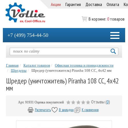
Акции
Гарантия
Доставка
Оплата
Ко
В корзине:
0
товаров
+7 (499) 754-44-50
Главная
Каталог товаров
Офисная техника и принадлежности
Шредеры
Шредер (уничтожитель) Piranha 108 СС, 4х42 мм
Шредер (уничтожитель) Piranha 108 СС, 4х42
мм
Отзывы (
0
)
Арт.
91931
Оценка покупателей
Распечатать
В закладки
К сравнению