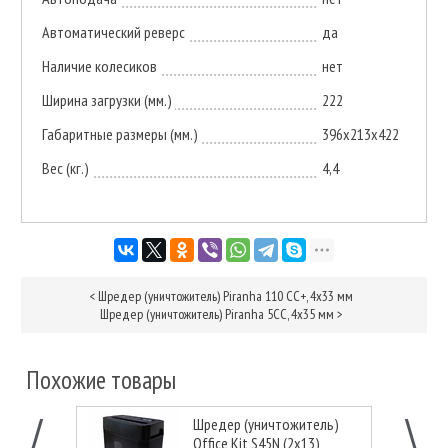
Автоматический реверс
да
Наличие колесиков
нет
Ширина загрузки (мм.)
222
Габаритные размеры (мм.)
396х213х422
Вес (кг.)
4,4
<
Шредер (уничтожитель) Piranha 110 СС+, 4х33 мм
Шредер (уничтожитель) Piranha 5CC, 4х35 мм
>
Похожие товары
Шредер (уничтожитель)
Office Kit S45N (2х13)