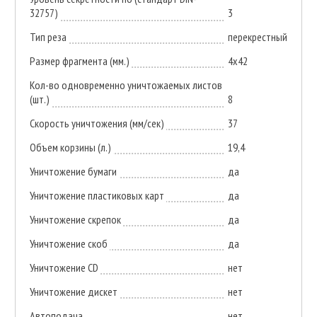
32757)
3
Тип реза
перекрестный
Размер фрагмента (мм.)
4х42
Кол-во одновременно уничтожаемых листов
(шт.)
8
Скорость уничтожения (мм/сек)
37
Объем корзины (л.)
19,4
Уничтожение бумаги
да
Уничтожение пластиковых карт
да
Уничтожение скрепок
да
Уничтожение скоб
да
Уничтожение CD
нет
Уничтожение дискет
нет
Автоподача
нет