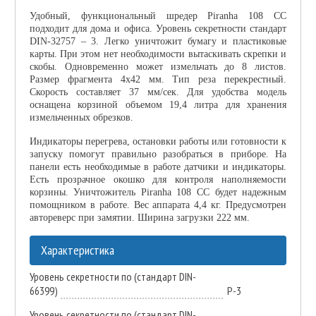
Удобный, функциональный шредер Piranha 108 СС
подходит для дома и офиса. Уровень секретности стандарт
DIN-32757 – 3. Легко уничтожит бумагу и пластиковые
карты. При этом нет необходимости вытаскивать скрепки и
скобы. Одновременно может измельчать до 8 листов.
Размер фрагмента 4х42 мм. Тип реза перекрестный.
Скорость составляет 37 мм/сек. Для удобства модель
оснащена корзиной объемом 19,4 литра для хранения
измельченных обрезков.
Индикаторы перегрева, остановки работы или готовности к
запуску помогут правильно разобраться в приборе. На
панели есть необходимые в работе датчики и индикаторы.
Есть прозрачное окошко для контроля наполняемости
корзины. Уничтожитель Piranha 108 СС будет надежным
помощником в работе. Вес аппарата 4,4 кг. Предусмотрен
автореверс при замятии. Ширина загрузки 222 мм.
Характеристика
Уровень секретности по (стандарт DIN-
66399)
P-3
Уровень секретности по (стандарт DIN-