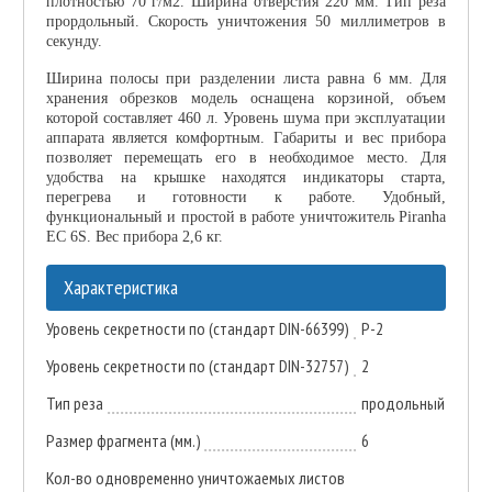
плотностью 70 г/м2. Ширина отверстия 220 мм. Тип реза
прордольный. Скорость уничтожения 50 миллиметров в
секунду.
Ширина полосы при разделении листа равна 6 мм. Для
хранения обрезков модель оснащена корзиной, объем
которой составляет 460 л. Уровень шума при эксплуатации
аппарата является комфортным. Габариты и вес прибора
позволяет перемещать его в необходимое место. Для
удобства на крышке находятся индикаторы старта,
перегрева и готовности к работе. Удобный,
функциональный и простой в работе уничтожитель Piranha
EC 6S. Вес прибора 2,6 кг.
Характеристика
Уровень секретности по (стандарт DIN-66399)
P-2
Уровень секретности по (стандарт DIN-32757)
2
Тип реза
продольный
Размер фрагмента (мм.)
6
Кол-во одновременно уничтожаемых листов