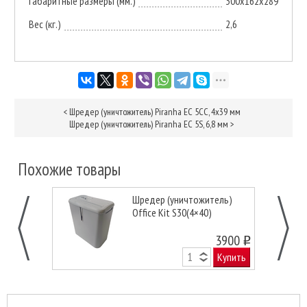
Габаритные размеры (мм.)
300х162х289
Вес (кг.)
2,6
<
Шредер (уничтожитель) Piranha EC 5CC, 4х39 мм
Шредер (уничтожитель) Piranha EC 5S, 6,8 мм
>
Похожие товары
Шредер (уничтожитель)
Office Kit S30(4×40)
3900
o
Купить