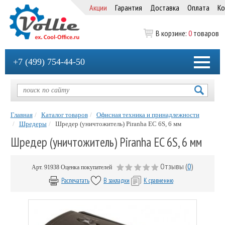
Акции
Гарантия
Доставка
Оплата
Ко
В корзине:
0
товаров
+7 (499) 754-44-50
Главная
Каталог товаров
Офисная техника и принадлежности
Шредеры
Шредер (уничтожитель) Piranha EC 6S, 6 мм
Шредер (уничтожитель) Piranha EC 6S, 6 мм
Отзывы (
0
)
Арт.
91938
Оценка покупателей
Распечатать
В закладки
К сравнению