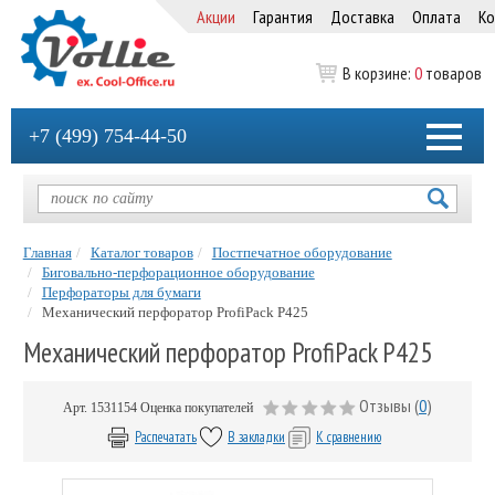
Акции
Гарантия
Доставка
Оплата
Ко
В корзине:
0
товаров
+7 (499) 754-44-50
Главная
Каталог товаров
Постпечатное оборудование
Биговально-перфорационное оборудование
Перфораторы для бумаги
Механический перфоратор ProfiPack P425
Механический перфоратор ProfiPack P425
Отзывы (
0
)
Арт.
1531154
Оценка покупателей
Распечатать
В закладки
К сравнению