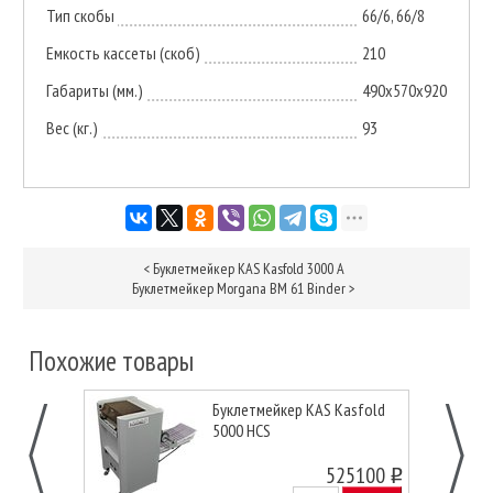
Тип скобы
66/6, 66/8
Емкость кассеты (скоб)
210
Габариты (мм.)
490x570x920
Вес (кг.)
93
<
Буклетмейкер KAS Kasfold 3000 A
Буклетмейкер Morgana BM 61 Binder
>
Похожие товары
Буклетмейкер KAS Kasfold
5000 HCS
525100
o