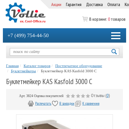
Акции
Гарантия
Доставка
Оплата
Ко
В корзине:
0
товаров
+7 (499) 754-44-50
Главная
Каталог товаров
Постпечатное оборудование
Буклетмейкеры
Буклетмейкер КAS Kasfold 3000 C
Буклетмейкер КAS Kasfold 3000 C
Отзывы (
0
)
Арт.
3824
Оценка покупателей
Распечатать
В закладки
К сравнению