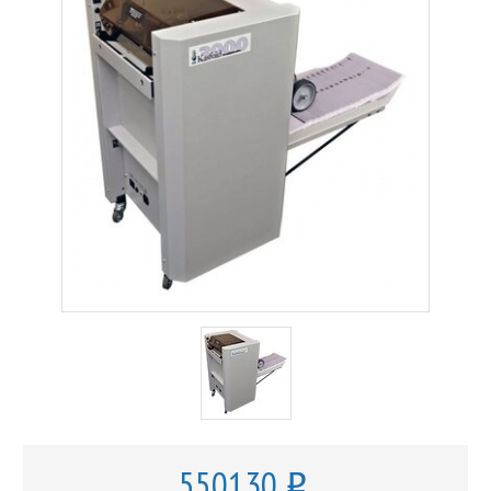
550130
o