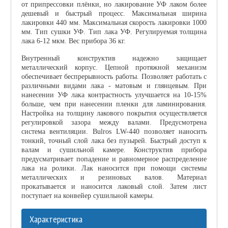
от припрессовки плёнки, но лакирование УФ лаком более
дешевый и быстрый процесс. Максимальная ширина
лакировки 440 мм. Максимальная скорость лакировки 1000
мм. Тип сушки УФ. Тип лака УФ. Регулируемая толщина
лака 6-12 мкм. Вес прибора 36 кг.
Внутренный конструктив надежно защищает
металлический корпус. Цепной протяжной механизм
обеспечивает беспрерывность работы. Позволяет работать с
различными видами лака - матовым и глянцевым. При
нанесении УФ лака контрастность улучшается на 10-15%
больше, чем при нанесении пленки для ламинирования.
Настройка на толщину лакового покрытия осуществляется
регулировкой зазора между валами. Предусмотрена
система вентиляции. Bulros LW-440 позволяет наносить
тонкий, точный слой лака без пузырей. Быстрый доступ к
валам и сушильной камере. Конструктив прибора
предусматривает попадение и равномерное распределение
лака на ролики. Лак наносится при помощи системы
металлических и резиновых валов. Материал
прокатывается и наносится лаковый слой. Затем лист
поступает на конвейер сушильной камеры.
Характеристика