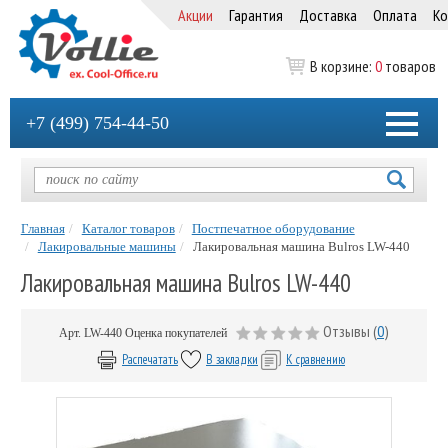
Акции
Гарантия
Доставка
Оплата
Ко
В корзине:
0
товаров
+7 (499) 754-44-50
Главная
Каталог товаров
Постпечатное оборудование
Лакировальные машины
Лакировальная машина Bulros LW-440
Лакировальная машина Bulros LW-440
Отзывы (
0
)
Арт.
LW-440
Оценка покупателей
Распечатать
В закладки
К сравнению