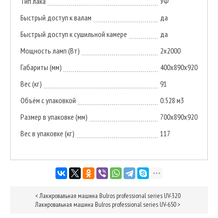
Тип лака
УФ
Быстрый доступ к валам
да
Быстрый доступ к сушильной камере
да
Мощность ламп (Вт)
2х2000
Габариты (мм)
400х890х920
Вес (кг)
91
Объём с упаковкой
0.528 м3
Размер в упаковке (мм)
700х890х920
Вес в упаковке (кг)
117
<
Лакировальная машина Bulros professional series UV-320
Лакировальная машина Bulros professional series UV-650
>