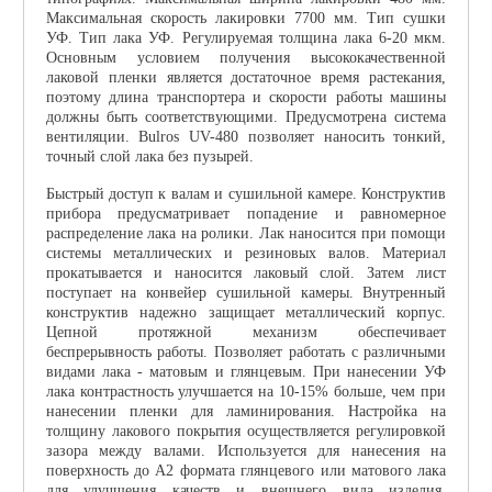
Максимальная скорость лакировки 7700 мм. Тип сушки
УФ. Тип лака УФ. Регулируемая толщина лака 6-20 мкм.
Основным условием получения высококачественной
лаковой пленки является достаточное время растекания,
поэтому длина транспортера и скорости работы машины
должны быть соответствующими. Предусмотрена система
вентиляции. Bulros UV-480 позволяет наносить тонкий,
точный слой лака без пузырей.
Быстрый доступ к валам и сушильной камере. Конструктив
прибора предусматривает попадение и равномерное
распределение лака на ролики. Лак наносится при помощи
системы металлических и резиновых валов. Материал
прокатывается и наносится лаковый слой. Затем лист
поступает на конвейер сушильной камеры. Внутренный
конструктив надежно защищает металлический корпус.
Цепной протяжной механизм обеспечивает
беспрерывность работы. Позволяет работать с различными
видами лака - матовым и глянцевым. При нанесении УФ
лака контрастность улучшается на 10-15% больше, чем при
нанесении пленки для ламинирования. Настройка на
толщину лакового покрытия осуществляется регулировкой
зазора между валами. Используется для нанесения на
поверхность до А2 формата глянцевого или матового лака
для улучшения качеств и внешнего вида изделия.