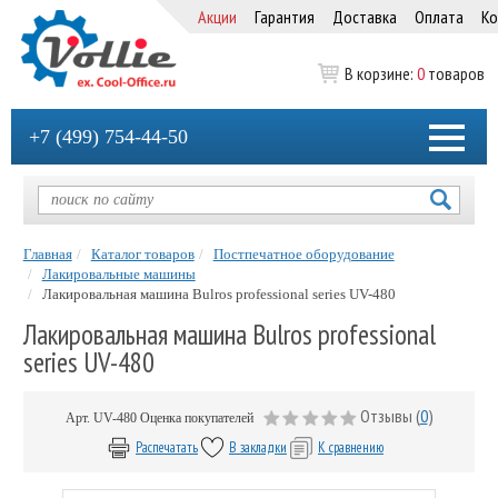
Акции
Гарантия
Доставка
Оплата
Ко
В корзине:
0
товаров
+7 (499) 754-44-50
Главная
Каталог товаров
Постпечатное оборудование
Лакировальные машины
Лакировальная машина Bulros professional series UV-480
Лакировальная машина Bulros professional
series UV-480
Отзывы (
0
)
Арт.
UV-480
Оценка покупателей
Распечатать
В закладки
К сравнению