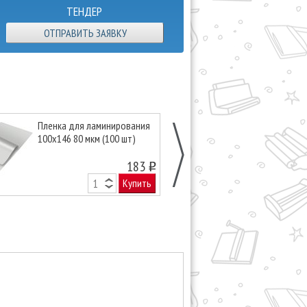
ТЕНДЕР
ОТПРАВИТЬ ЗАЯВКУ
Пленка для ламинирования
Пленка для л
100х146 80 мкм (100 шт)
154x216 (A5) 
183
o
Купить