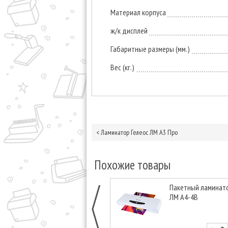
Материал корпуса
ж/к дисплей
Габаритные размеры (мм.)
Вес (кг.)
<
Ламинатор Гелеос ЛМ A3 Про
Похожие товары
Пакетный ламинато
ЛМ A4-4В