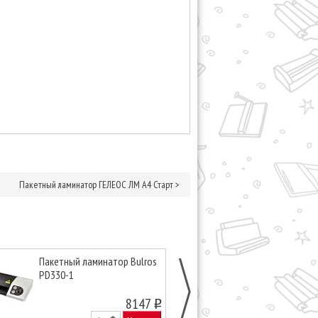
Пакетный ламинатор ГЕЛЕОС ЛМ A4 Старт
>
Пакетный ламинатор Bulros
Пакетный лам
PD330-1
ЛМ A3 Про
8147
o