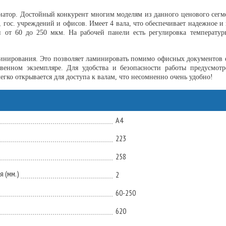
атор. Достойный конкурент многим моделям из данного ценового се
гос. учреждений и офисов. Имеет 4 вала, что обеспечивает надежное и
и от 60 до 250 мкм. На рабочей панели есть регулировка температур
минирования. Это позволяет ламинировать помимо офисных документов 
енном экземпляре. Для удобства и безопасности работы предусмотр
гко открывается для доступа к валам, что несомненно очень удобно!
А4
223
258
 (мм.)
2
60-250
620