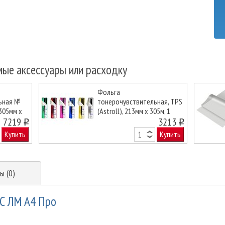
мые аксессуары или расходку
Фольга
ьная №
тонерочувствительная, TPS
 305мм x
(Astroll), 213мм x 305м, 1
Next
лотое
7219
дюйм, серебряная
3213
o
o
Купить
Купить
ы (0)
С ЛМ A4 Про