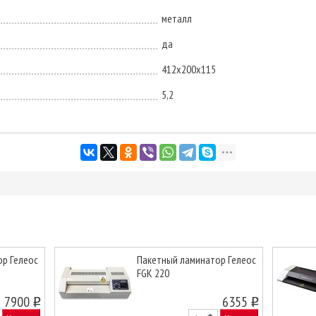
металл
да
412х200х115
5,2
р Гелеос
Пакетный ламинатор Гелеос
FGK 220
Next
7900
6355
o
o