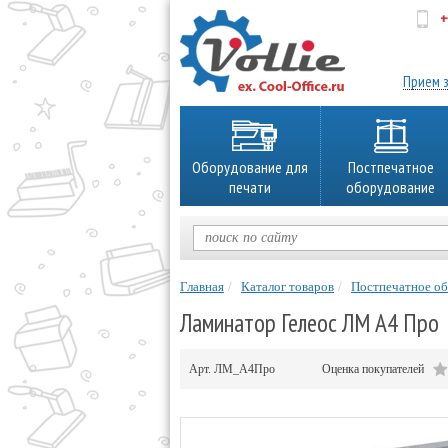
+
об
Прием з
Оборудование для
Постпечатное
печати
оборудование
Главная
Каталог товаров
Постпечатное о
Ламинатор Гелеос ЛМ A4 Про
Арт.
ЛМ_А4Про
Оценка покупателей