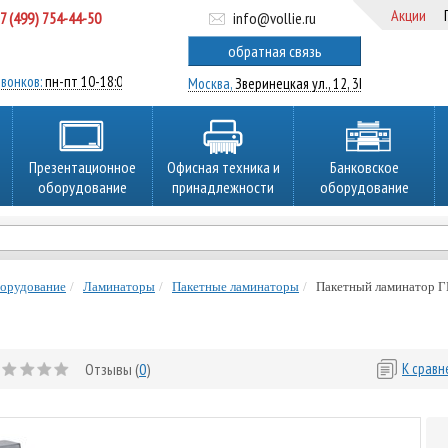
Акции
7 (499) 754-44-50
info@vollie.ru
ратный звонок
обратная связь
вонков:
пн-пт 10-18:00
Москва,
Зверинецкая ул., 12, 3Ц
Презентационное
Офисная техника и
Банковское
оборудование
принадлежности
оборудование
борудование
Ламинаторы
Пакетные ламинаторы
Пакетный ламинатор 
Отзывы (
0
)
К срав