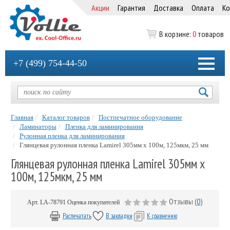
Акции
Гарантия
Доставка
Оплата
Ко
В корзине:
0
товаров
+7 (499) 754-44-50
Главная
Каталог товаров
Постпечатное оборудование
Ламинаторы
Пленка для ламинирования
Рулонная пленка для ламинирования
Глянцевая рулонная пленка Lamirel 305мм х 100м, 125мкм, 25 мм
Глянцевая рулонная пленка Lamirel 305мм х
100м, 125мкм, 25 мм
Отзывы (
0
)
Арт.
LA-78791
Оценка покупателей
Распечатать
В закладки
К сравнению