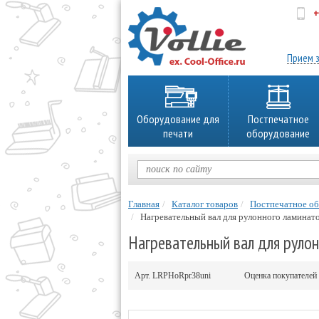
+
об
Прием з
Оборудование для
Постпечатное
печати
оборудование
Главная
Каталог товаров
Постпечатное о
Нагревательный вал для рулонного ламинатора
Нагревательный вал для рулонн
Арт.
LRPHoRpr38uni
Оценка покупателей