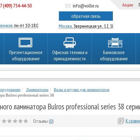
Акции
7 (499) 754-44-50
info@vollie.ru
ратный звонок
обратная связь
вонков:
пн-пт 10-18:00
Москва,
Зверинецкая ул., 12, 3Ц
Презентационное
Офисная техника и
Банковское
оборудование
принадлежности
оборудование
борудование
Ламинаторы
Валы и втулки для ламинаторов
 Bulros professional series 38
ого ламинатора Bulros professional series 38 сери
Отзывы (
0
)
К срав