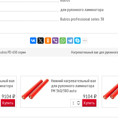
Bulros
для рулонного ламинатора
Bulros professional series 38
ulros PD-650 серии
Нагревательный вал для рулонного 
льный вал
Нижний нагревательный вал
минатора
для рулонного ламинатора
FM 360/380 auto
Next
9104
9104
o
o
Купить
Купить