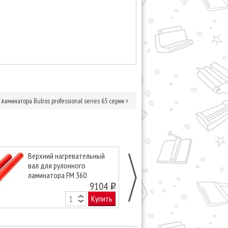
ламинатора Bulros professional series 65 серии
>
Верхний нагревательный
Верхний нагр
вал для рулонного
вал для руло
ламинатора FM 360
ламинатора F
9104
o
Купить