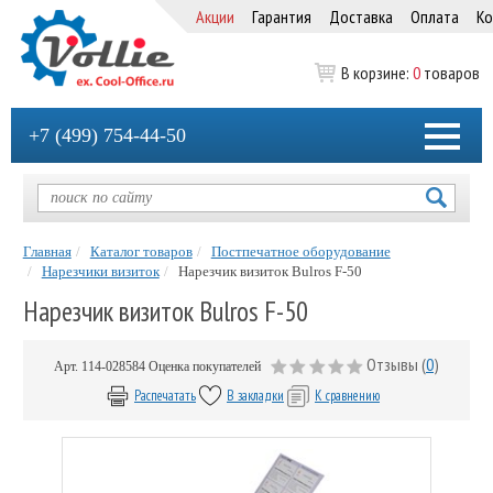
Акции
Гарантия
Доставка
Оплата
Ко
В корзине:
0
товаров
+7 (499) 754-44-50
Главная
Каталог товаров
Постпечатное оборудование
Нарезчики визиток
Нарезчик визиток Bulros F-50
Нарезчик визиток Bulros F-50
Отзывы (
0
)
Арт.
114-028584
Оценка покупателей
Распечатать
В закладки
К сравнению