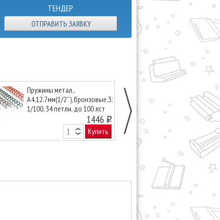
ТЕНДЕР
ОТПРАВИТЬ ЗАЯВКУ
Пружины метал.,
Обложки про
А4,12.7мм(1/2''),бронзовые,3:1,
пластиковые ''
1/100, 34 петли, до 100 лст
мм сиреневые 
1446
o
Купить