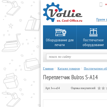
+
об
Прием з
Оборудование для
Постпечатное
печати
оборудование
Главная
Каталог товаров
Постпечатное о
Переплетчик Bulros S-A14
Арт.
b-s-a14
Оценка покупателей