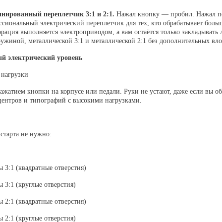
нированный переплетчик 3:1 и 2:1.
Нажал кнопку — пробил. Нажал пе
иональный электрический переплетчик для тех, кто обрабатывает боль
форация выполняется электроприводом, а вам остаётся только закладыват
ружиной, металлической 3:1 и металлической 2:1 без дополнительных вл
й электрический уровень
 нагрузки
ажатием кнопки на корпусе или педали. Руки не устают, даже если вы об
центров и типографий с высокими нагрузками.
 старта не нужно:
 3:1 (квадратные отверстия)
3:1 (круглые отверстия)
 2:1 (квадратные отверстия)
2:1 (круглые отверстия)