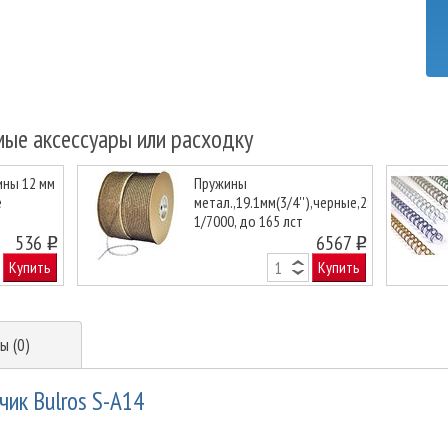
мые аксессуары или расходку
ины 12 мм
Пружины
е
метал.,19.1мм(3/4''),черные,2:1,
1/7000, до 165 лст
Next
536
6567
o
o
Купить
Купить
ы (0)
ик Bulros S-A14