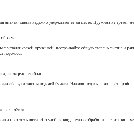
агнитная планка надёжно удерживает её на месте. Пружина не ёрзает, 
и обжима
ы с металлической пружиной: настраивайте общую степень сжатия и рав
ез перекосов.
ом, когда руки свободны.
когда обе руки заняты подачей бумаги. Нажали педаль — аппарат пробил
и переплётом
ны по отдельности. Это удобно, когда нужно обработать несколько пачек