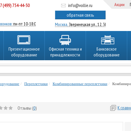
Акции
7 (499) 754-44-50
info@vollie.ru
ратный звонок
обратная связь
вонков:
пн-пт 10-18:00
Москва,
Зверинецкая ул., 12, 3Ц
Презентационное
Офисная техника и
Банковское
оборудование
принадлежности
оборудование
борудование
Переплетчики
Комбинированные переплетчики
Комбиниро
Отзывы (
0
)
К срав