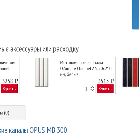
мые аксессуары или расходку
лические
Металлические каналы
annel
O.Simple Channel А5, 20х210
мм, белые
Next
3258
3515
o
o
Купить
Купить
ы (0)
кие каналы OPUS MB 300