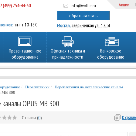
Акции
7 (499) 754-44-50
info@vollie.ru
ратный звонок
обратная связь
вонков:
пн-пт 10-18:00
Москва,
Зверинецкая ул., 12, 3Ц
Презентационное
Офисная техника и
Банковское
оборудование
принадлежности
оборудование
борудование
Переплетчики
Переплетчики на металлические каналы
S MB 300
е каналы OPUS MB 300
Отзывы (
0
)
К срав