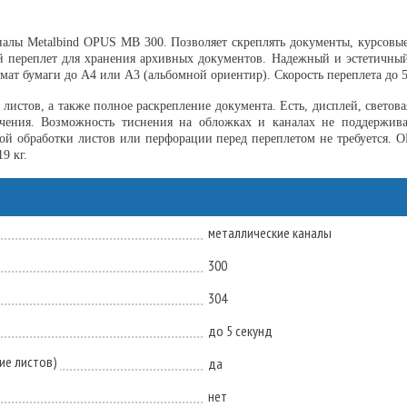
налы Metalbind OPUS MB 300. Позволяет скреплять документы, курсов
 переплет для хранения архивных документов. Надежный и эстетичный 
рмат бумаги до А4 или А3 (альбомной ориентир). Скорость переплета до 5
 листов, а также полное раскрепление документа. Есть, дисплей, светов
чения. Возможность тиснения на обложках и каналах не поддержива
ой обработки листов или перфорации перед переплетом не требуется. 
9 кг.
металлические каналы
300
304
до 5 секунд
ие листов)
да
нет