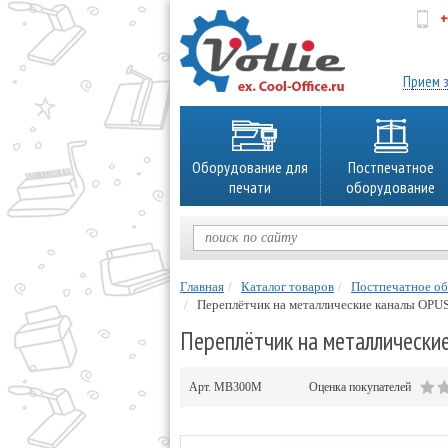
+
об
Прием з
Оборудование для
Постпечатное
печати
оборудование
Главная
Каталог товаров
Постпечатное о
Переплётчик на металлические каналы OPU
Переплётчик на металлически
Арт.
MB300M
Оценка покупателей