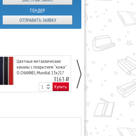
ТЕНДЕР
ОТПРАВИТЬ ЗАЯВКУ
Цветные металлические
Цветные мета
каналы с покрытием ''кожа''
каналы с покр
O.CHANNEL Mundial 13х217
O.CHANNEL Mu
мм, красные
3163
мм, красные
o
Купить