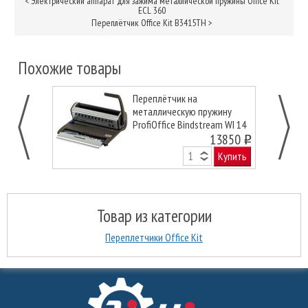
<
Электрический аппарат для зажима металлической пружины Office Kit
ECL 360
Переплётчик Office Kit B3415TH
>
Похожие товары
Переплётчик на
металлическую пружину
ProfiOffice Bindstream WI 14
13850
o
Купить
Товар из категории
Переплетчики Office Kit