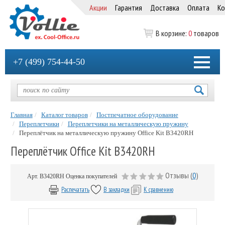
Акции
Гарантия
Доставка
Оплата
Ко
В корзине:
0
товаров
+7 (499) 754-44-50
Главная
Каталог товаров
Постпечатное оборудование
Переплетчики
Переплетчики на металлическую пружину
Переплётчик на металлическую пружину Office Kit B3420RH
Переплётчик Office Kit B3420RH
Отзывы (
0
)
Арт.
B3420RH
Оценка покупателей
Распечатать
В закладки
К сравнению