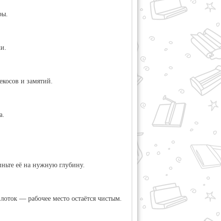
ры.
и.
екосов и замятий.
а.
ньте её на нужную глубину.
оток — рабочее место остаётся чистым.