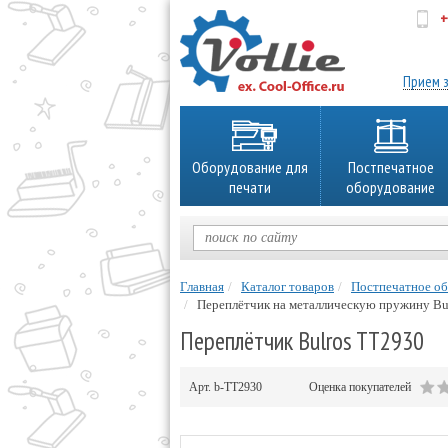
+
об
Прием з
Оборудование для
Постпечатное
печати
оборудование
Главная
Каталог товаров
Постпечатное о
Переплётчик на металлическую пружину Bu
Переплётчик Bulros TT2930
Арт.
b-TT2930
Оценка покупателей