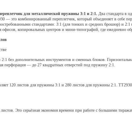
реплетчик для металлической пружины 3:1 и 2:1.
Два стандарта в о
0 — это комбинированный переплетчик, который объединяет в себе пе
востребованными стандартами:
3:1
(для тонких и средних брошюр) и
2:1
ля офисов, копировальных центров и мини-типографий, где ежедневно о
алов
стве
2:1 без дополнительных инструментов и сменных блоков. Горизонтальна
ая перфорация — до 27 квадратных отверстий под пружину 2:1.
вляет
120 листов
для пружины 3:1 и
280 листов
для пружины 2:1. TT2930
 листов
. Это серьёзная экономия времени при работе с большими тиража