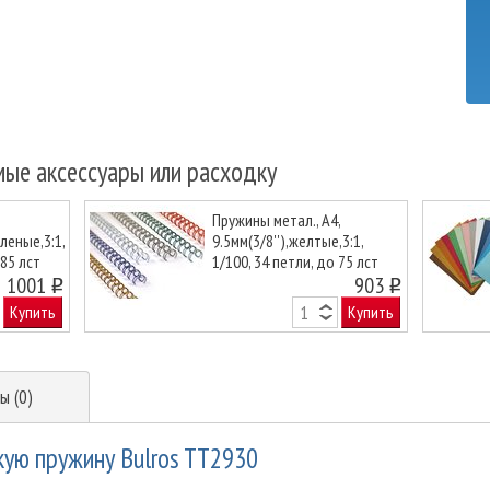
мые аксессуары или расходку
Пружины метал., А4,
еленые,3:1,
9.5мм(3/8''),желтые,3:1,
 85 лст
1/100, 34 петли, до 75 лст
Next
1001
903
o
o
Купить
Купить
ы (0)
кую пружину Bulros TT2930