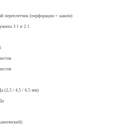
 переплетчик (перфорация + зажим)
ужина 3:1 и 2:1
5
листов
листов
а (2,5 / 4,5 / 6,5 мм)
Да
ханический)