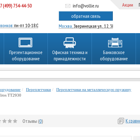
Акции
7 (499) 754-44-50
info@vollie.ru
ратный звонок
обратная связь
вонков:
пн-пт 10-18:00
Москва,
Зверинецкая ул., 12, 3Ц
Презентационное
Офисная техника и
Банковское
оборудование
принадлежности
оборудование
борудование
Переплетчики
Переплетчики на металлическую пружину
lros TT2930
Отзывы (
0
)
К срав