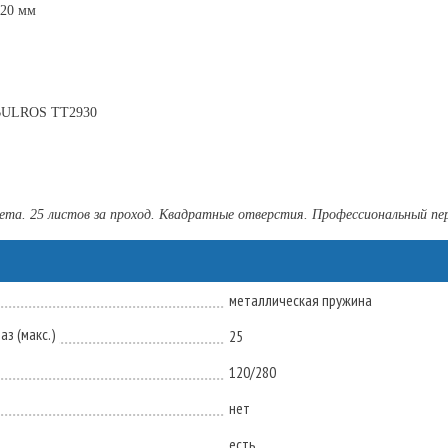
520 мм
 BULROS TT2930
та. 25 листов за проход. Квадратные отверстия. Профессиональный пер
металлическая пружина
з (макс.)
25
120/280
нет
есть