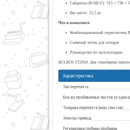
Габариты (В×Ш×Г):
515 × 730 × 
Вес нетто:
25,5 кг
Что в комплекте
Комбинированный переплетчик
Съёмный лоток для отходов
Руководство по эксплуатации
BULROS TT2930. Два стандарта перепле
Характеристика
Тип переплета
Кол-во пробиваемых листов за один ра
Толщина переплета (макс./листов)
Электро привод
Регулировка глубины пробивки