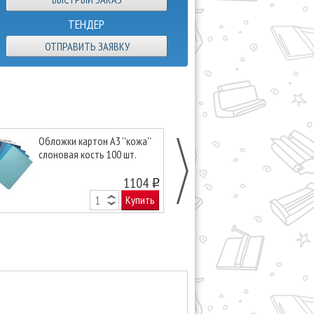
ТЕНДЕР
ОТПРАВИТЬ ЗАЯВКУ
Обложки картон А3 ''кожа''
Обложки неп
слоновая кость 100 шт.
пластиковые А
50 шт.
1104
o
Купить