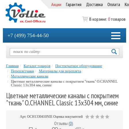
Акции
Гарантия
Доставка
Оплата
Ко
В корзине:
0
товаров
+7 (499) 754-44-50
Главная
Каталог товаров
Постпечатное оборудование
Переплетчики
Материалы для переплета
Металлические каналы
Цветные металлические каналы с покрытием ''ткань'' O.CHANNEL
Classic 13х304 мм, синие
Цветные металлические каналы с покрытием
"ткань" O.CHANNEL Classic 13х304 мм, синие
Арт.
OCH1330410NIE
Оценка покупателей
Отзывы (
0
)