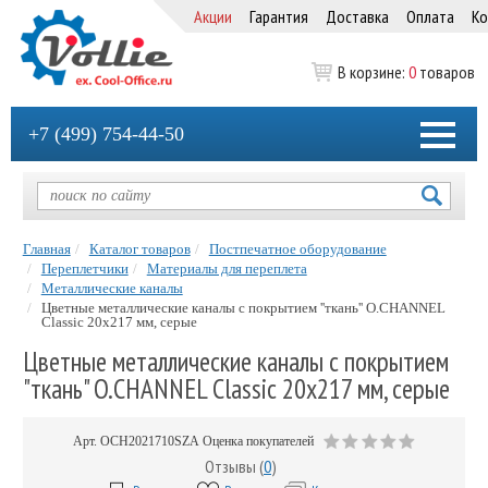
Акции
Гарантия
Доставка
Оплата
Ко
В корзине:
0
товаров
+7 (499) 754-44-50
Главная
Каталог товаров
Постпечатное оборудование
Переплетчики
Материалы для переплета
Металлические каналы
Цветные металлические каналы с покрытием ''ткань'' O.CHANNEL
Classic 20х217 мм, серые
Цветные металлические каналы с покрытием
"ткань" O.CHANNEL Classic 20х217 мм, серые
Арт.
OCH2021710SZA
Оценка покупателей
Отзывы (
0
)