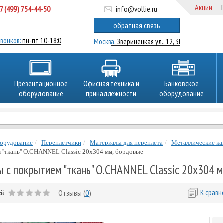
Акции
7 (499) 754-44-50
info@vollie.ru
ратный звонок
обратная связь
вонков:
пн-пт 10-18:00
Москва,
Зверинецкая ул., 12, 3Ц
Презентационное
Офисная техника и
Банковское
оборудование
принадлежности
оборудование
борудование
Переплетчики
Материалы для переплета
Металлические ка
 ''ткань'' O.CHANNEL Classic 20х304 мм, бордовые
ы с покрытием "ткань" O.CHANNEL Classic 20х304 
Отзывы (
0
)
К срав
ей