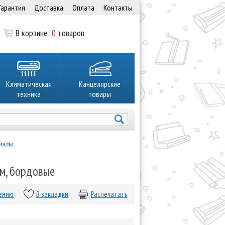
Гарантия
Доставка
Оплата
Контакты
В корзине:
0
товаров
Климатическая
Канцелярские
техника
товары
налы
мм, бордовые
нению
В закладки
Распечатать