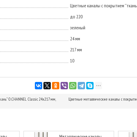
Цветные каналы с покрытием ''ткань'
до 220
зеленый
24 мм
217 мм
10
ань" O.CHANNEL Classic 24х217 мм,
Цветные металлические каналы с покрытие
налы
Металлические каналы