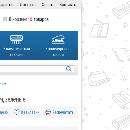
Гарантия
Доставка
Оплата
Контакты
В корзине:
0
товаров
Климатическая
Канцелярские
техника
товары
налы
м, зеленые
нению
В закладки
Распечатать