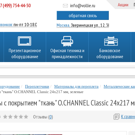
Акции
7 (499) 754-44-50
info@vollie.ru
ратный звонок
обратная связь
вонков:
пн-пт 10-18:00
Москва,
Зверинецкая ул., 12, 3Ц
Презентационное
Офисная техника и
Банковское
оборудование
принадлежности
оборудование
борудование
Переплетчики
Материалы для переплета
Металлические ка
''ткань'' O.CHANNEL Classic 24х217 мм, зеленые
 с покрытием "ткань" O.CHANNEL Classic 24х217 м
Отзывы (
0
)
К срав
й