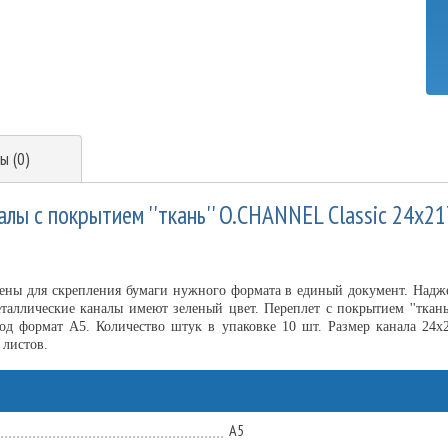
ы (0)
лы с покрытием ''ткань'' O.CHANNEL Classic 24х21
ены для скрепления бумаги нужного формата в единый документ. Надже
еталлические каналы имеют зеленый цвет. Переплет с покрытием ''ткань
под формат А5. Количество штук в упаковке 10 шт. Размер канала 24х
 листов.
А5