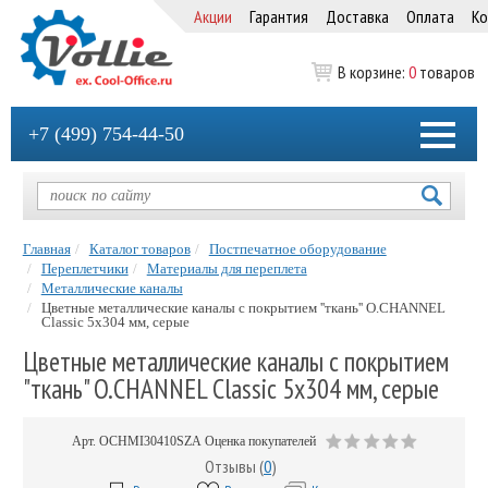
Акции
Гарантия
Доставка
Оплата
Ко
В корзине:
0
товаров
+7 (499) 754-44-50
Главная
Каталог товаров
Постпечатное оборудование
Переплетчики
Материалы для переплета
Металлические каналы
Цветные металлические каналы с покрытием ''ткань'' O.CHANNEL
Classic 5х304 мм, серые
Цветные металлические каналы с покрытием
"ткань" O.CHANNEL Classic 5х304 мм, серые
Арт.
OCHMI30410SZA
Оценка покупателей
Отзывы (
0
)