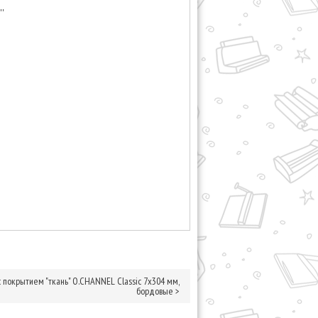
'
покрытием "ткань" O.CHANNEL Classic 7х304 мм,
бордовые
>