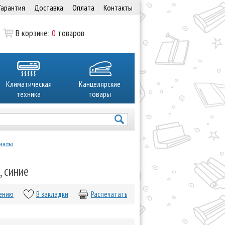
Гарантия
Доставка
Оплата
Контакты
В корзине:
0
товаров
Климатическая
Канцелярские
техника
товары
налы
, синие
нению
В закладки
Распечатать