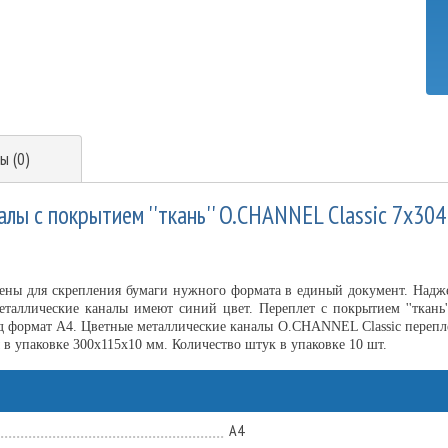
ы (0)
лы с покрытием ''ткань'' O.CHANNEL Classic 7х304
ены для скрепления бумаги нужного формата в единый документ. Надже
еталлические каналы имеют синий цвет. Переплет с покрытием ''ткань
д формат А4. Цветные металлические каналы O.CHANNEL Classic перепле
ты в упаковке 300х115х10 мм. Количество штук в упаковке 10 шт.
А4