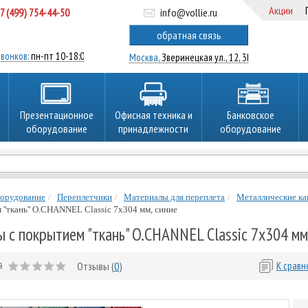
Акции
7 (499) 754-44-50
info@vollie.ru
ратный звонок
обратная связь
вонков:
пн-пт 10-18:00
Москва,
Зверинецкая ул., 12, 3Ц
Презентационное
Офисная техника и
Банковское
оборудование
принадлежности
оборудование
борудование
Переплетчики
Материалы для переплета
Металлические ка
''ткань'' O.CHANNEL Classic 7х304 мм, синие
 с покрытием "ткань" O.CHANNEL Classic 7х304 мм
Отзывы (
0
)
К срав
ей