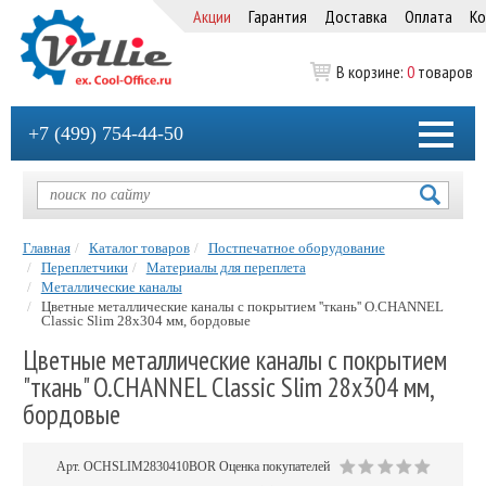
Акции
Гарантия
Доставка
Оплата
Ко
В корзине:
0
товаров
+7 (499) 754-44-50
Главная
Каталог товаров
Постпечатное оборудование
Переплетчики
Материалы для переплета
Металлические каналы
Цветные металлические каналы с покрытием ''ткань'' O.CHANNEL
Classic Slim 28х304 мм, бордовые
Цветные металлические каналы с покрытием
"ткань" O.CHANNEL Classic Slim 28х304 мм,
бордовые
Арт.
OCHSLIM2830410BOR
Оценка покупателей